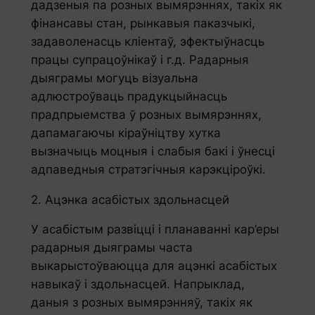
дадзеныя па розных вымярэннях, такіх як
фінансавы стан, рынкавыя паказчыкі,
задаволенасць кліентаў, эфектыўнасць
працы супрацоўнікаў і г.д. Радарныя
дыяграмы могуць візуальна
адлюстроўваць прадукцыйнасць
прадпрыемства ў розных вымярэннях,
дапамагаючы кіраўніцтву хутка
вызначыць моцныя і слабыя бакі і ўнесці
адпаведныя стратэгічныя карэкціроўкі.
2. Ацэнка асабістых здольнасцей
У асабістым развіцці і планаванні кар’еры
радарныя дыяграмы часта
выкарыстоўваюцца для ацэнкі асабістых
навыкаў і здольнасцей. Напрыклад,
даныя з розных вымярэнняў, такіх як