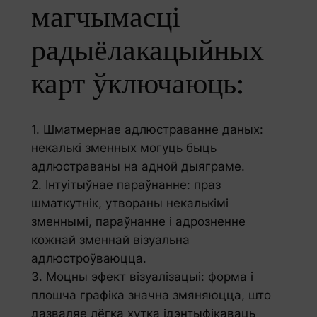
магчымасці
радыёлакацыйных
карт ўключаюць:
1. Шматмернае адлюстраванне даных:
некалькі зменных могуць быць
адлюстраваны на адной дыяграме.
2. Інтуітыўнае параўнанне: праз
шматкутнік, утвораны некалькімі
зменнымі, параўнанне і адрозненне
кожнай зменнай візуальна
адлюстроўваюцца.
3. Моцны эфект візуалізацыі: форма і
плошча графіка значна змяняюцца, што
дазваляе лёгка хутка ідэнтыфікаваць