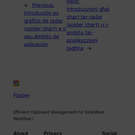
Next:
←
Previous:
Introduzzjoni għal
Introdución ao
chart tar-radar
gráfico de radar
(spider chart) u l-
(spider chart) e o
ambitu tal-
seu ámbito de
applikazzjoni
aplicación
tagħha
→
Pastey
Efficient Clipboard Management for Simplified
Workflow !
About
Privacy
Social