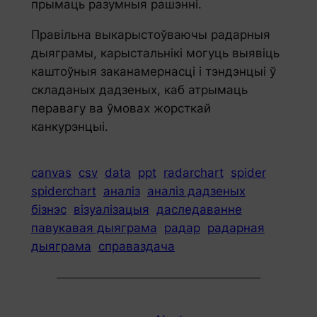
прымаць разумныя рашэнні.
Правільна выкарыстоўваючы радарныя
дыяграмы, карыстальнікі могуць выявіць
каштоўныя заканамернасці і тэндэнцыі ў
складаных дадзеных, каб атрымаць
перавагу ва ўмовах жорсткай
канкурэнцыі.
canvas
csv
data
ppt
radarchart
spider
spiderchart
аналіз
аналіз дадзеных
бізнэс
візуалізацыя
даследаванне
павукавая дыяграма
радар
радарная
дыяграма
справаздача