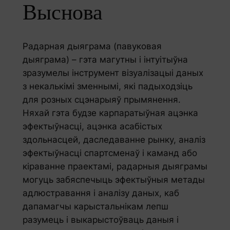
Выснова
Радарная дыяграма (павуковая
дыяграма) – гэта магутны і інтуітыўна
зразумелы інструмент візуалізацыі даных
з некалькімі зменнымі, які падыходзіць
для розных сцэнарыяў прымянення.
Няхай гэта будзе карпаратыўная ацэнка
эфектыўнасці, ацэнка асабістых
здольнасцей, даследаванне рынку, аналіз
эфектыўнасці спартсменаў і каманд або
кіраванне праектамі, радарныя дыяграмы
могуць забяспечыць эфектыўныя метады
адлюстравання і аналізу даных, каб
дапамагчы карыстальнікам лепш
разумець і выкарыстоўваць даныя і