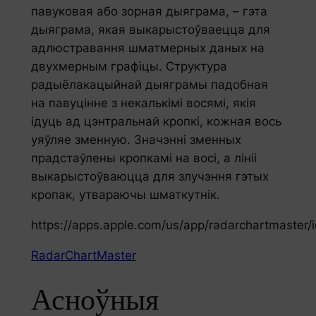
павуковая або зорная дыяграма, – гэта
дыяграма, якая выкарыстоўваецца для
адлюстравання шматмерных даных на
двухмерным графіцы. Структура
радыёлакацыйнай дыяграмы падобная
на павуцінне з некалькімі восямі, якія
ідуць ад цэнтральнай кропкі, кожная вось
уяўляе зменную. Значэнні зменных
прадстаўлены кропкамі на восі, а лініі
выкарыстоўваюцца для злучэння гэтых
кропак, утвараючы шматкутнік.
https://apps.apple.com/us/app/radarchartmaster
RadarChartMaster
Асноўныя