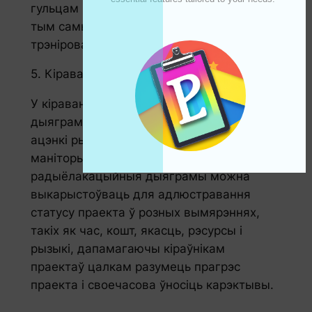
гульцам вызначыць моцныя і слабыя бакі,
тым самым паляпшаючы стратэгіі
трэніровак і гульні.
5. Кіраванне праектамі
У кіраванні праектамі радарныя
дыяграмы можна выкарыстоўваць для
ацэнкі рызыкі, размеркавання рэсурсаў і
маніторынгу прагрэсу. Напрыклад,
радыёлакацыйныя дыяграмы можна
выкарыстоўваць для адлюстравання
статусу праекта ў розных вымярэннях,
такіх як час, кошт, якасць, рэсурсы і
рызыкі, дапамагаючы кіраўнікам
праектаў цалкам разумець прагрэс
праекта і своечасова ўносіць карэктывы.