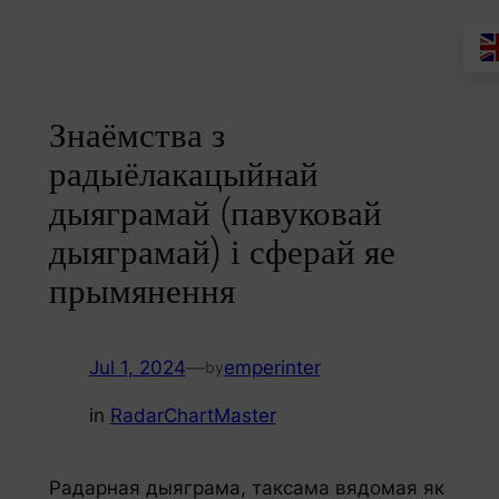
Skip
to
content
Знаёмства з
радыёлакацыйнай
дыяграмай (павуковай
дыяграмай) і сферай яе
прымянення
Jul 1, 2024
—
emperinter
by
in
RadarChartMaster
Радарная дыяграма, таксама вядомая як