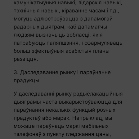
камунікатыўныя навыкі, лідэрскія навыкі,
тэхнічныя навыкі, кіраванне часам і г.д.,
могуць адлюстроўвацца з дапамогай
радарных дыяграм, каб дапамагчы
людзям вызначыць вобласці, якія
патрабуюць паляпшэння, і сфармуляваць
больш эфектыўныя асабістыя планы
развіцця.
3. Даследаванне рынку і параўнанне
прадукцыі
У даследаванні рынку радыёлакацыйныя
дыяграмы часта выкарыстоўваюцца для
параўнання некалькіх функцый розных
прадуктаў або марак. Напрыклад, вы
можаце параўнаць маркі мабільных
тэлефонаў з пункту гледжання цаны,