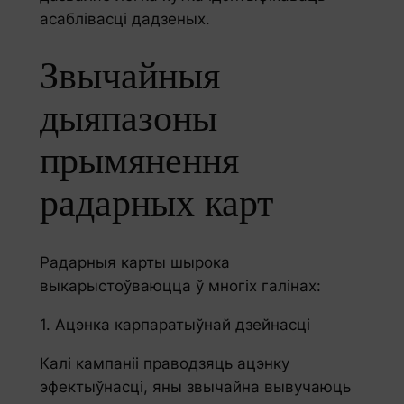
асаблівасці дадзеных.
Звычайныя
дыяпазоны
прымянення
радарных карт
Радарныя карты шырока
выкарыстоўваюцца ў многіх галінах:
1. Ацэнка карпаратыўнай дзейнасці
Калі кампаніі праводзяць ацэнку
эфектыўнасці, яны звычайна вывучаюць