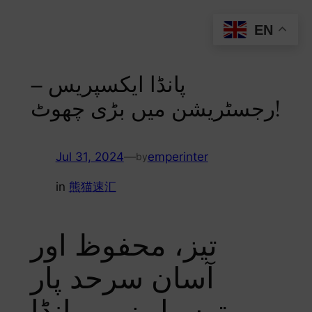
Skip
EN
to
content
پانڈا ایکسپریس –
رجسٹریشن میں بڑی چھوٹ!
Jul 31, 2024
—
emperinter
by
in
熊猫速汇
تیز، محفوظ اور
آسان سرحد پار