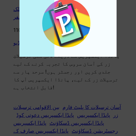
رجسٹریشن لنک:
رجسٹر کرنے کے لیے یہاں کلک
کریں پانڈا منی ٹرانسفر
دعوت نامہ:
11057096
تعارف ویڈیو:
پانڈا ایکسپریس تعارفی ویڈیو
پانڈا ایکسپریس کے ذریعے لائی گئی ترسیلاتِ
زر کی آسان سروس کا تجربہ کرنے کے لیے
جلدی کریں اور رجسٹر ہوں! سرحد پار سے
ترسیلات زر کے لیے، پانڈا ایکسپریس آپ کا
قابل انتخاب ہے!
آسان ترسیلات کا پلیٹ فارم
بین الاقوامی ترسیلات
زر
پانڈا ایکسپریس
پانڈا ایکسپریس دعوتی کوڈ
پانڈا ایکسپریس ڈسکاؤنٹ
پانڈا ایکسپریس
رجسٹریشن ڈسکاؤنٹ
پانڈا ایکسپریس صارف کے