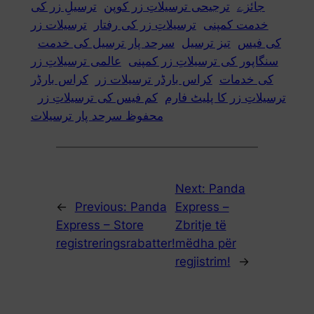
جائزے
ترجیحی ترسیلاتِ زر کوپن
ترسیلِ زر کی
خدمت کمپنی
ترسیلاتِ زر کی رفتار
ترسیلات زر
کی فیس
تیز ترسیل
سرحد پار ترسیل کی خدمت
سنگاپور کی ترسیلاتِ زر کمپنی
عالمی ترسیلاتِ زر
کی خدمات
کراس بارڈر ترسیلات زر
کراس بارڈر
ترسیلاتِ زر کا پلیٹ فارم
کم فیس کی ترسیلاتِ زر
محفوظ سرحد پار ترسیلات
Next:
Panda
←
Previous:
Panda
Express –
Express – Store
Zbritje të
registreringsrabatter!
mëdha për
regjistrim!
→