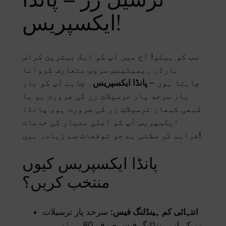
ترسیل زر – پانڈا
ایکسپریس!
سب کو ہیلو! آج میں آپ کو ایک بہترین کراس
بارڈر ریمیٹینس سروس متعارف کروانا
چاہتا ہوں –
پانڈا ایکسپریس
۔ چاہے آپ کو بار
بار سرحد پار ترسیلاتِ زر کی ضرورت ہو یا
کبھی کبھار ترسیلاتِ زر کی ضرورت ہو، پانڈا
ایکسپریس آپ کو اعلیٰ معیار کی خدمات
فراہم کر سکتی ہے جو توقعات سے زیادہ ہیں!
پانڈا ایکسپریس کیوں
منتخب کریں؟
انتہائی کم ہینڈلنگ فیس:
سرحد پار ترسیلات
زر کے لیے ہینڈلنگ فیس صرف 80 یوآن ہے،