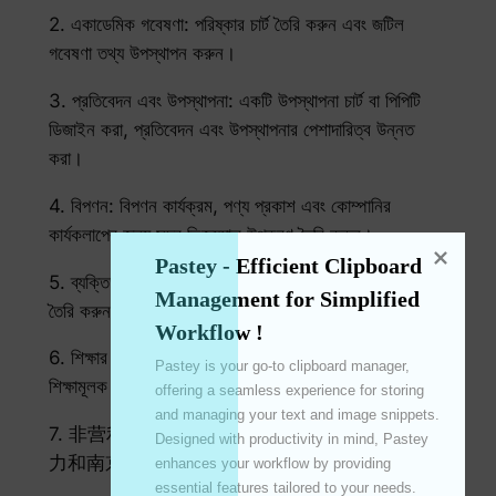
2. একাডেমিক গবেষণা: পরিষ্কার চার্ট তৈরি করুন এবং জটিল
গবেষণা তথ্য উপস্থাপন করুন।
3. প্রতিবেদন এবং উপস্থাপনা: একটি উপস্থাপনা চার্ট বা পিপিটি
ডিজাইন করা, প্রতিবেদন এবং উপস্থাপনার পেশাদারিত্ব উন্নত
করা।
4. বিপণন: বিপণন কার্যক্রম, পণ্য প্রকাশ এবং কোম্পানির
কার্যকলাপের জন্য সুন্দর ভিজ্যুয়াল উপকরণ তৈরি করুন।
Pastey - Efficient Clipboard 
5. ব্যক্তিগত প্রকল্প: ব্যক্তিগতকৃত ডেটা ভিজ্যুয়ালাইজেশন প্রকল্প
Management for Simplified 
তৈরি করুন এবং আপনার ডেটা গল্প প্রদর্শন করুন।
Workflow !
6. শিক্ষার উদ্দেশ্য: শ্রেণীকক্ষ উপস্থাপনা, স্কুল প্রকল্প, এবং
Pastey is your go-to clipboard manager, 
শিক্ষামূলক উপাদানের জন্য ভিজ্যুয়াল এইড টুল তৈরি করা হয়েছে।
offering a seamless experience for storing 
and managing your text and image snippets. 
7. 非营利动事：设计有情动的设计来报定上海力
Designed with productivity in mind, Pastey 
力和南京动事.
enhances your workflow by providing 
essential features tailored to your needs. 
