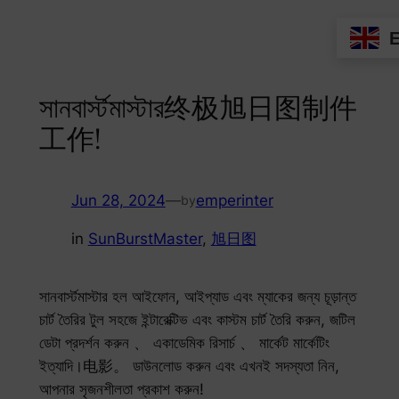
Skip
to
content
সানবার্স্টমাস্টার终极旭日图制件
工作!
Jun 28, 2024
—
emperinter
by
in
SunBurstMaster
, 
旭日图
সানবার্স্টমাস্টার হল আইফোন, আইপ্যাড এবং ম্যাকের জন্য চূড়ান্ত
চার্ট তৈরির টুল সহজে ইন্টারেক্টিভ এবং কাস্টম চার্ট তৈরি করুন, জটিল
ডেটা প্রদর্শন করুন 、 একাডেমিক রিসার্চ 、 মার্কেট মার্কেটিং
ইত্যাদি।电影。 ডাউনলোড করুন এবং এখনই সদস্যতা নিন,
আপনার সৃজনশীলতা প্রকাশ করুন!