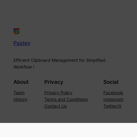
Pastey
Efficient Clipboard Management for Simplified
Workflow !
About
Privacy
Social
Team
Privacy Policy
Facebook
History
Terms and Conditions
Instagram
Contact Us
Twitter/X