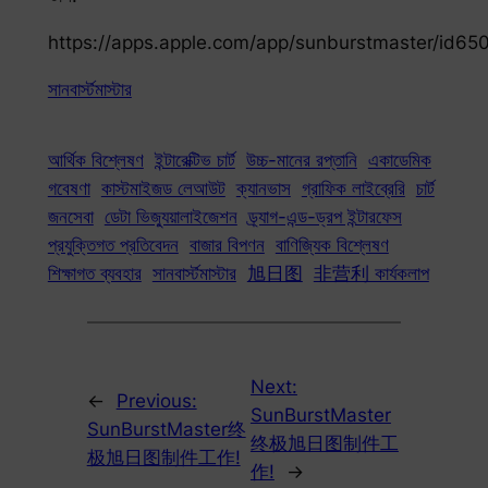
https://apps.apple.com/app/sunburstmaster/id6
সানবার্স্টমাস্টার
আর্থিক বিশ্লেষণ
ইন্টারেক্টিভ চার্ট
উচ্চ-মানের রপ্তানি
একাডেমিক
গবেষণা
কাস্টমাইজড লেআউট
ক্যানভাস
গ্রাফিক লাইব্রেরি
চার্ট
জনসেবা
ডেটা ভিজ্যুয়ালাইজেশন
ড্র্যাগ-এন্ড-ড্রপ ইন্টারফেস
প্রযুক্তিগত প্রতিবেদন
বাজার বিপণন
বাণিজ্যিক বিশ্লেষণ
শিক্ষাগত ব্যবহার
সানবার্স্টমাস্টার
旭日图
非营利 কার্যকলাপ
Next:
←
Previous:
SunBurstMaster
SunBurstMaster终
终极旭日图制件工
极旭日图制件工作!
作!
→