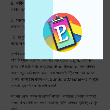
8. আর্থিক বিশ্লেষণ: বিনিয়োগের সমন্বয়, বাজারের প্রবণতা এবং
আর্থিক প্রতিবেদনের জন্য বিশদ চার্ট তৈরি করা হয়েছে।
9. সরকার এবং জনসেবা: নীতির তথ্য, সামাজিক তদন্ত এবং
জনসেবা প্রকল্পের ভিজ্যুয়ালাইজেশন ফলাফল প্রদর্শন করুন।
10. প্রযুক্তিগত প্রতিবেদন: প্রযুক্তিগত ডকুমেন্টেশন এবং উন্নয়ন
প্রকল্পের জন্য স্পষ্ট চার্ট এবং ডেটা উপস্থাপনা তৈরি করুন।
আপনি একজন অভিজ্ঞ ডেটা বিশেষজ্ঞ হোন, অথবা একজন নবীনই
ডাটা ভিজ্যুয়ালাইজেশন অন্বেষণ শুরু করেছেন, সুন্দর, পেশাদার-
মানের চার্ট তৈরি করার জন্য SunBurstMaster হল আপনার
প্রথম পছন্দ ডাউনলোড করুন এবং আরও বৈশিষ্ট্য আনলক করতে
এখনই সাবস্ক্রাইব করুন এবং SunBurstMaster-এর মাধ্যমে
আপনার সৃজনশীলতা প্রকাশ করুন!
আপনার কোন প্রশ্ন বা পরামর্শ থাকলে, আমাদের পেশাদার সহায়তা
দলের সাথে যোগাযোগ করুন আমাদের প্রতি আপনার প্রতিক্রিয়া খুব
ভাল!