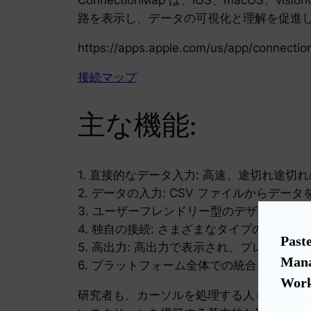
路を表示し、データの可視化と理解を促進
https://apps.apple.com/us/app/connect
接続マップ
主な機能:
1. 直接的なデータ入力: 高速、途切れ途
2. データの入力: CSV ファイルから
3. ユーザーフレンドリー型のデザイン: 
4. 独自の接続: さまざまなタイプの接続
Paste
5. 高出力: 高出力で表示され、プレゼン
Mana
6. プラットフォーム全体での統合: iOS、
Work
研究者も、カーソルを処理する人も、データ接