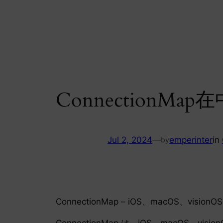
Skip
to
content
ConnectionM
Jul 2, 2024
—
emperinter
in
by
ConnectionMap – iOS、macOS、v
ConnectionMap は、iOS、mac