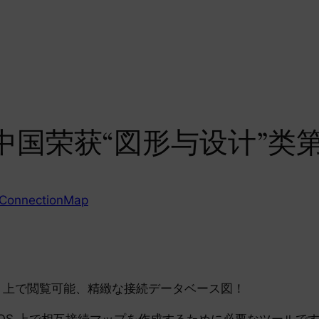
ap在中国荣获“図形与设计”类
ConnectionMap
isionOS 上で閲覧可能、精緻な接続データベース図！
OS、visionOS 上で相互接続マップを作成するために必要な