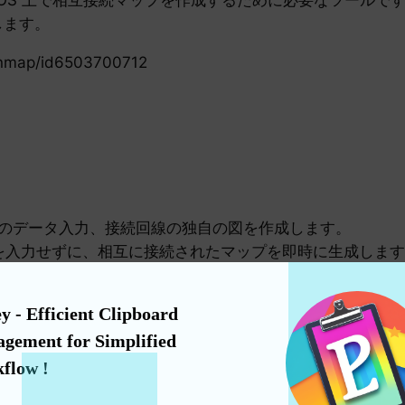
します。
ionmap/id6503700712
切れのデータ入力、接続回線の独自の図を作成します。
データを入力せずに、相互に接続されたマップを即時に生成しま
非常にシンプルで快適なインターフェイスを忠実に再現してい
を明確に示すために、さまざまな線条の色と色を選択できます
y - Efficient Clipboard 
テーション、レポート、共有に非常に適しています。
gement for Simplified 
macOS、visionOS が拡張され、すべてのデバイスで
flow !
続を明確に表示する必要がある人も関係なく、Connecti