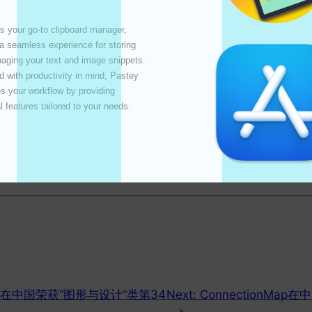
す。
s your go-to clipboard manager, 
卓越した機能とユーザーのテストにより、「図とデザイン」の 3
 a seamless experience for storing 
ムのトラフィック レベルを非常に重視しています。
ging your text and image snippets. 
 with productivity in mind, Pastey 
 your workflow by providing 
l features tailored to your needs. 

ップ
Map在中国荣获“图形与设计”类第34
Next:
ConnectionMa