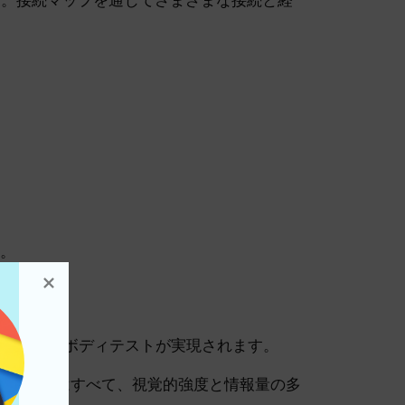
す。
ます。
。
一貫した高効率のボディテストが実現されます。
onMap はすべて、視覚的強度と情報量の多