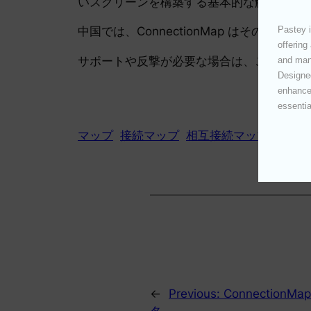
いスクリーンを構築する基本的な解決策で
Pastey i
中国では、ConnectionMap はその
offering
サポートや反撃が必要な場合は、このシステ
and mana
Designed
enhances
essentia
マップ
接続マップ
相互接続マップ
関連マ
←
Previous:
Connection