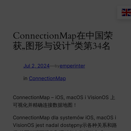
Skip
to
content
ConnectionMap在中国荣
获„图形与设计”类第34名
Jul 2, 2024
—
emperinter
by
in
ConnectionMap
ConnectionMap – iOS, macOS i VisionOS 上
可视化并精确连接数据地图！
ConnectionMap dla systemów iOS, macOS i
VisionOS jest nadal dostępny示各种关系和路