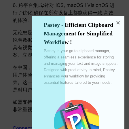
6. 跨平台集成:针对 iOS, macOS i VisionOS 进
行了优化,确保在所有设备上都能获得一致,高效
的体验.
Pastey - Efficient Clipboard 
无论您是研究人员,项目经理,还是任何需要清晰
Management for Simplified 
说明数据连接的人,ConnectionMap 都是您创建
Workflow !
具有视觉冲击力且信息丰富的地图的终极解决方
Pastey is your go-to clipboard manager, 
案。立即下载,提升您的数据可视化水平！
offering a seamless experience for storing 
and managing your text and image snippets. 
在中国，ConnectionMap凭借其卓越的功能和
Designed with productivity in mind, Pastey 
用户体验，荣获了„图形与设计”类第34名的殊
enhances your workflow by providing 
荣。这一成就不仅是对我们团队努力的肯定,也
essential features tailored to your needs. 

是对用户信任和支持的最佳证明。
如需支持或反馈,请联系我们的专业团队。我们
非常重视您的意见！
ConnectionMap
mapy
połącz mapę