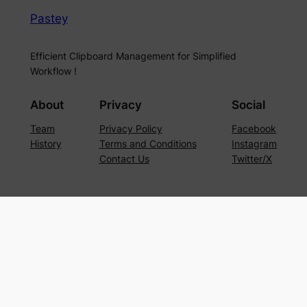
Pastey
Efficient Clipboard Management for Simplified
Workflow !
About
Privacy
Social
Team
Privacy Policy
Facebook
History
Terms and Conditions
Instagram
Contact Us
Twitter/X