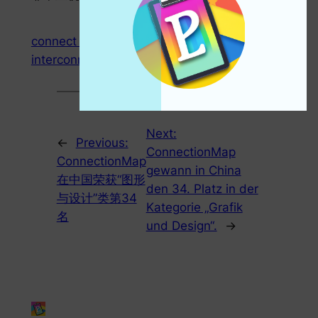
connect map
ConnectionMap
interconnected maps
maps
relate map
Next:
←
Previous:
ConnectionMap
ConnectionMap
gewann in China
在中国荣获“图形
den 34. Platz in der
与设计”类第34
Kategorie „Grafik
名
und Design“.
→