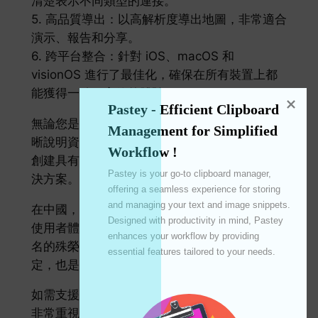
清楚表示不同類型的連接。
5. 高品質導出：以高解析度導出地圖，非常適合
演示、報告和分享。
6. 跨平台整合：針對 iOS、macOS 和
visionOS 進行了最佳化，確保在所有裝置上都
能獲得一致、高效的體驗。
Pastey - Efficient Clipboard 
無論您是研究人員、專案經理，還是任何需要清
Management for Simplified 
晰說明資料連結的人，ConnectionMap 都是您
Workflow !
創建具有視覺衝擊力且資訊豐富的地圖的終極解
Pastey is your go-to clipboard manager, 
決方案。立即下載，提升您的資料視覺化程度！
offering a seamless experience for storing 
and managing your text and image snippets. 
在中國，ConnectionMap憑藉著卓越的功能與
Designed with productivity in mind, Pastey 
使用者體驗，榮獲了「圖形與設計」類別第34
enhances your workflow by providing 
名的殊榮。這項成就不僅是對我們團隊努力的肯
essential features tailored to your needs. 

定，也是對使用者信任和支持的最佳證明。
如需支援或回饋，請聯絡我們的專業團隊。我們
非常重視您的意見！