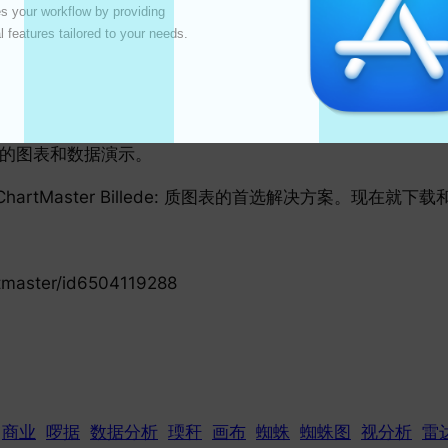
 your workflow by providing 
慈善活动和宣传运动。
l features tailored to your needs. 

告制作详细的图表。
晰的图表和数据演示。
e: RadarChartMaster Billede: 质图表的首选解决方案。现在就下
rtmaster/id6504119288
商业
啰据
数据分析
瑌秆
画布
蜘蛛
蜘蛛图
视分析
雷