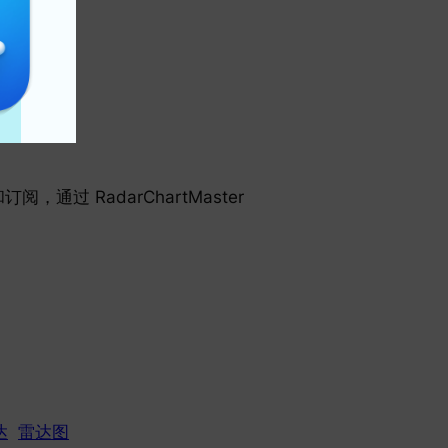
载和订阅，通过 RadarChartMaster
达
雷达图