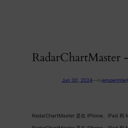
Skip
to
content
RadarChartMas
Jun 30, 2024
—
emperinter
by
RadarChartMaster 是在 iPhon
RadarChartMaster 是在 iPhone、iPa