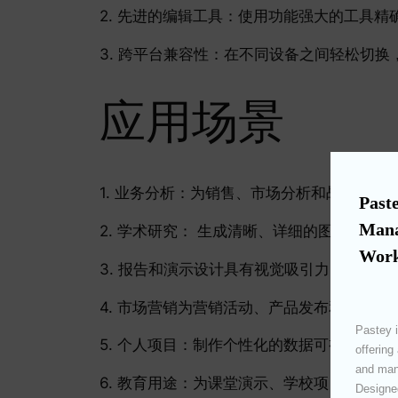
2. 先进的编辑工具：使用功能强大的工具精
3. 跨平台兼容性：在不同设备之间轻松切
应用场景
1. 业务分析：为销售、市场分析和战略决策
Paste
Mana
2. 学术研究： 生成清晰、详细的图表，有
Work
3. 报告和演示设计具有视觉吸引力的图表
4. 市场营销为营销活动、产品发布和企业
Pastey i
5. 个人项目：制作个性化的数据可视化项目
offering
and mana
6. 教育用途：为课堂演示、学校项目和教
Designed