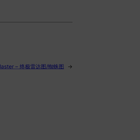
tMaster – 终极雷达图/蜘蛛图
→