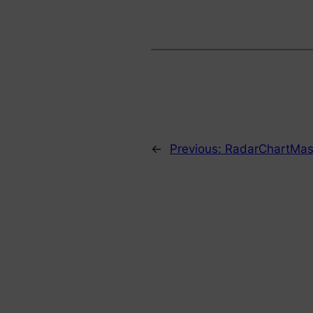
←
Previous:
RadarChartM