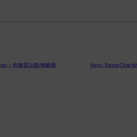
aster – 终极雷达图/蜘蛛图
Next:
RadarChar