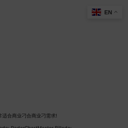
EN
业刁非常适合商业刁合商业刁需求!
adarChartMaster Billede: