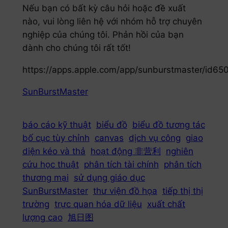
Nếu bạn có bất kỳ câu hỏi hoặc đề xuất
nào, vui lòng liên hệ với nhóm hỗ trợ chuyên
nghiệp của chúng tôi. Phản hồi của bạn
dành cho chúng tôi rất tốt!
https://apps.apple.com/app/sunburstmaster/id6
SunBurstMaster
báo cáo kỹ thuật
biểu đồ
biểu đồ tương tác
bố cục tùy chỉnh
canvas
dịch vụ công
giao
diện kéo và thả
hoạt động 非营利
nghiên
cứu học thuật
phân tích tài chính
phân tích
thương mại
sử dụng giáo dục
SunBurstMaster
thư viện đồ họa
tiếp thị thị
trường
trực quan hóa dữ liệu
xuất chất
lượng cao
旭日图