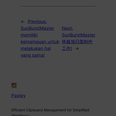
←
Previous:
SunBurstMaster
Next:
memiliki
SunBurstMaster
kemampuan untuk
终极旭日图制件
melakukan hal
工作!
→
yang sama!
Pastey
Efficient Clipboard Management for Simplified
Workflow !