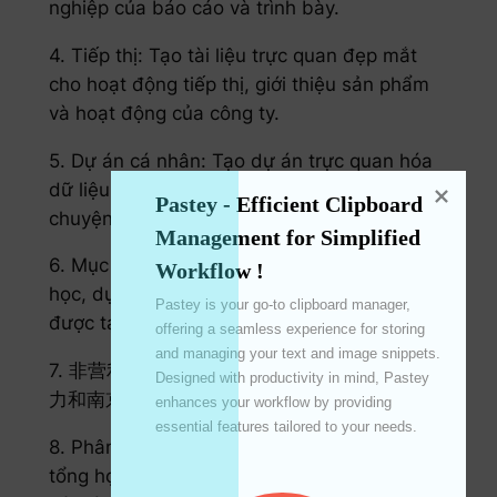
nghiệp của báo cáo và trình bày.
4. Tiếp thị: Tạo tài liệu trực quan đẹp mắt
cho hoạt động tiếp thị, giới thiệu sản phẩm
và hoạt động của công ty.
5. Dự án cá nhân: Tạo dự án trực quan hóa
dữ liệu được cá nhân hóa và hiển thị câu
Pastey - Efficient Clipboard 
chuyện dữ liệu của bạn.
Management for Simplified 
6. Mục đích giáo dục: Để trình bày trong lớp
Workflow !
học, dự án trường học và tài liệu giáo dục
Pastey is your go-to clipboard manager, 
được tạo ra bằng công cụ hỗ trợ trực quan.
offering a seamless experience for storing 
and managing your text and image snippets. 
7. 非营利动事:设计有情动的设计来报定上海力
Designed with productivity in mind, Pastey 
力和南京动事。
enhances your workflow by providing 
essential features tailored to your needs. 

8. Phân tích tài chính: Lập biểu đồ chi tiết về
tổng hợp đầu tư, xu hướng thị trường và báo