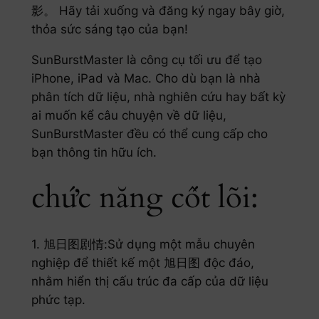
影。 Hãy tải xuống và đăng ký ngay bây giờ,
thỏa sức sáng tạo của bạn!
SunBurstMaster là công cụ tối ưu để tạo
iPhone, iPad và Mac. Cho dù bạn là nhà
phân tích dữ liệu, nhà nghiên cứu hay bất kỳ
ai muốn kể câu chuyện về dữ liệu,
SunBurstMaster đều có thể cung cấp cho
bạn thông tin hữu ích.
chức năng cốt lõi:
1. 旭日图剧情:Sử dụng một mẫu chuyên
nghiệp để thiết kế một 旭日图 độc đáo,
nhằm hiển thị cấu trúc đa cấp của dữ liệu
phức tạp.