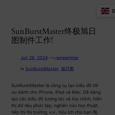
Skip
to
content
SunBurstMaster终极旭日
图制件工作!
Jun 28, 2024
—
emperinter
by
in
SunBurstMaster
, 
旭日图
SunBurstMaster là công cụ tạo biểu đồ tối
ưu dành cho iPhone, iPad và Mac. Dễ dàng
tạo các biểu đồ tương tác và tùy chỉnh, hiển
thị dữ liệu phức tạp, nghiên cứu học thuật,
tiếp thị thị trường, v.v., hữu ích cho bạn.电