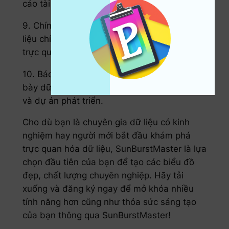
cáo tài chính.
9. Chính phủ và dịch vụ công: hiển thị dữ
liệu chính sách, điều tra xã hội và kết quả
trực quan hóa dự án dịch vụ công.
10. Báo cáo kỹ thuật: Tạo biểu đồ và trình
bày dữ liệu rõ ràng cho các tài liệu kỹ thuật
và dự án phát triển.
Cho dù bạn là chuyên gia dữ liệu có kinh
nghiệm hay người mới bắt đầu khám phá
trực quan hóa dữ liệu, SunBurstMaster là lựa
chọn đầu tiên của bạn để tạo các biểu đồ
đẹp, chất lượng chuyên nghiệp. Hãy tải
xuống và đăng ký ngay để mở khóa nhiều
tính năng hơn cũng như thỏa sức sáng tạo
của bạn thông qua SunBurstMaster!