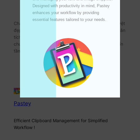
Jul 1, 2024
—
emperinter
by
Designed with productivity in mind, Pastey 
enhances your workflow by providing 
in
ChartStudio
essential features tailored to your needs. 

ChartStudio là công cụ tối ưu để tạo các biểu đồ tuyệt
đẹp trên iPhone, iPad và Mac. Cho dù bạn là nhà phân
tích dữ liệu, nhà tiếp thị hay bất kỳ ai muốn kể câu
chuyện dữ liệu, ChartStudio đều có thể giúp bạn biến
tầm nhìn của mình thành hiện thực. Tính…
Pastey
Efficient Clipboard Management for Simplified
Workflow !