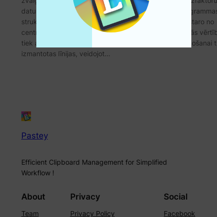
zvaigžņu diagramma, ir diagramma, ko izmanto daudzfaktor
datu attēlošanai divdimensiju diagrammā. Radara diagramma
struktūra ir līdzīga zirnekļa tīklam, un vairākas asis izstaro no
centrālā punkta, un katra ass apzīmē mainīgo. Mainīgās vērtī
tiek attēlotas ar punktiem uz ass, un šo punktu savienošanai t
izmantotas līnijas, veidojot…
Pastey
Efficient Clipboard Management for Simplified
Workflow !
About
Privacy
Social
Team
Privacy Policy
Facebook