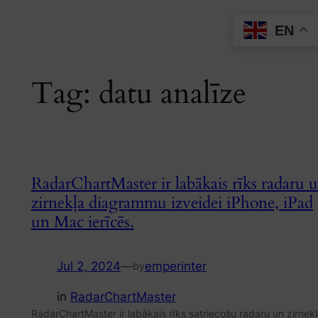
Skip
EN
to
content
Tag:
datu analīze
RadarChartMaster ir labākais rīks radaru 
zirnekļa diagrammu izveidei iPhone, iPad
un Mac ierīcēs.
Jul 2, 2024
—
emperinter
by
in
RadarChartMaster
RadarChartMaster ir labākais rīks satriecošu radaru un zirnek