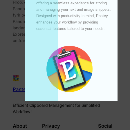
Hröð, örugg og þægileg sending yfir landamæri –
offering a seamless experience for storing 
Panda Express! Halló allir! Í dag langar mig að kynna
and managing your text and image snippets. 
fyrir þér frábæra greiðsluþjónustu yfir landamæri –
Designed with productivity in mind, Pastey 
Panda Express. Hvort sem þú þarft oft greiðslur yfir
enhances your workflow by providing 
landamæri eða hefur einstaka greiðsluþörf, Panda
essential features tailored to your needs. 

Express getur veitt þér hágæða þjónustu sem er
umfram væntingar! Af hverju að velja Panda…
Pastey
Efficient Clipboard Management for Simplified
Workflow !
About
Privacy
Social