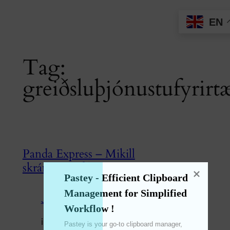
Skip
EN
to
content
Tag:
greiðsluþjónustufyrirt
Panda Express – Mikill
skráningarafsláttur!
Pastey - Efficient Clipboard 
Management for Simplified 
Jul 31, 2024
—
emperinter
by
Workflow !
in
熊猫速汇
Pastey is your go-to clipboard manager, 