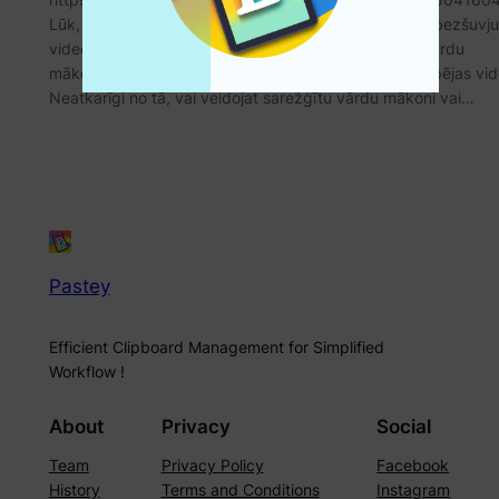
Lūk, kāpēc jums tas patiks: Ietveriet katru detaļu: ar bezšuvju
video ierakstīšanu varat bez piepūles ierakstīt visu vārdu
mākoņu izveides procesu satriecošā augstas izšķirtspējas vid
Neatkarīgi no tā, vai veidojat sarežģītu vārdu mākoni vai…
Pastey
Efficient Clipboard Management for Simplified
Workflow !
About
Privacy
Social
Team
Privacy Policy
Facebook
History
Terms and Conditions
Instagram