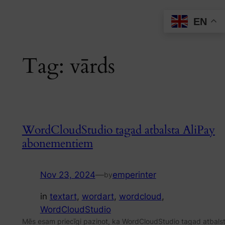
Skip
EN
to
content
Tag:
vārds
WordCloudStudio tagad atbalsta AliPay
abonementiem
Nov 23, 2024
—
emperinter
by
in
textart
, 
wordart
, 
wordcloud
, 
WordCloudStudio
Mēs esam priecīgi paziņot, ka WordCloudStudio tagad atbals