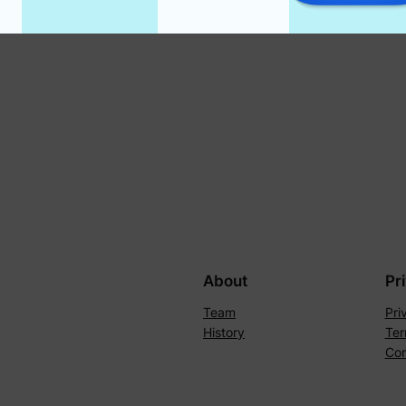
About
Pr
Team
Pri
History
Ter
Con