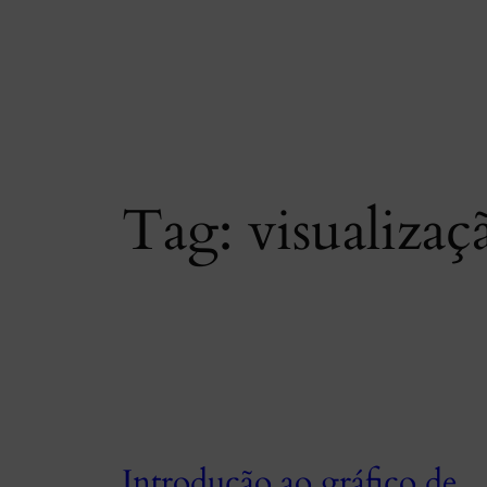
Skip
to
content
Tag:
visualizaç
Introdução ao gráfico de