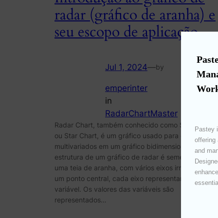
radar (gráfico de aranha) e
seu escopo de aplicação
Paste
Jul 1, 2024
—
by
Mana
emperinter
Work
in
RadarChartMaster
Radar Chart, também conhecido como Spider Char
Pastey i
ou Star Chart, é um gráfico usado para exibir dado
offering
multivariados em um gráfico bidimensional. A
and mana
estrutura de um gráfico de radar é semelhante a
Designed
uma teia de aranha, com vários eixos irradiando de
enhances
um ponto central, cada eixo representando uma
essentia
variável. Os valores das variáveis ​​são
representados…