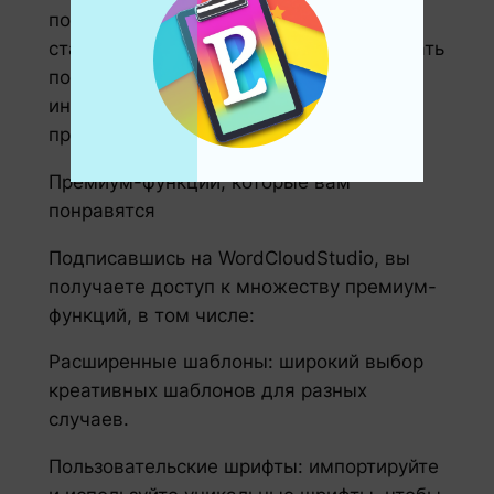
после подтверждения ваша подписка
становится активной, и вы можете начать
пользоваться всеми расширенными
инструментами, которые может
предложить WordCloudStudio.
Премиум-функции, которые вам
понравятся
Подписавшись на WordCloudStudio, вы
получаете доступ к множеству премиум-
функций, в том числе:
Расширенные шаблоны: широкий выбор
креативных шаблонов для разных
случаев.
Пользовательские шрифты: импортируйте