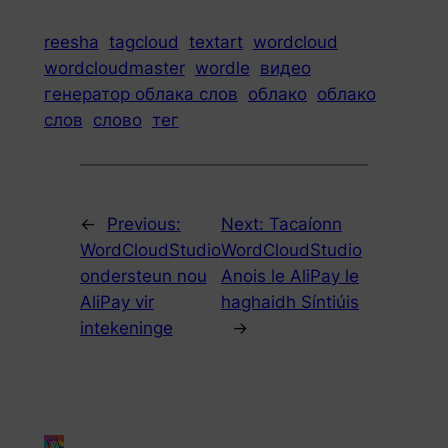
reesha
tagcloud
textart
wordcloud
wordcloudmaster
wordle
видео
генератор облака слов
облако
облако
слов
слово
тег
←
Previous:
Next:
Tacaíonn
WordCloudStudio
WordCloudStudio
ondersteun nou
Anois le AliPay le
AliPay vir
haghaidh Síntiúis
intekeninge
→