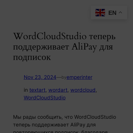
Skip
EN
to
content
WordCloudStudio теперь
поддерживает AliPay для
подписок
Nov 23, 2024
—
emperinter
by
in
textart
, 
wordart
, 
wordcloud
, 
WordCloudStudio
Мы рады сообщить, что WordCloudStudio
теперь поддерживает AliPay для
повторяющихся подписок, благодаря