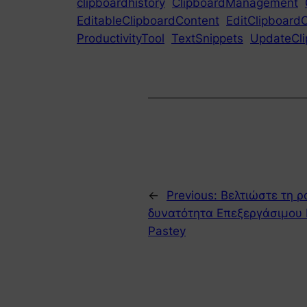
clipboardhistory
ClipboardManagement
EditableClipboardContent
EditClipboard
ProductivityTool
TextSnippets
UpdateCli
←
Previous:
Βελτιώστε τη ρ
δυνατότητα Επεξεργάσιμου 
Pastey