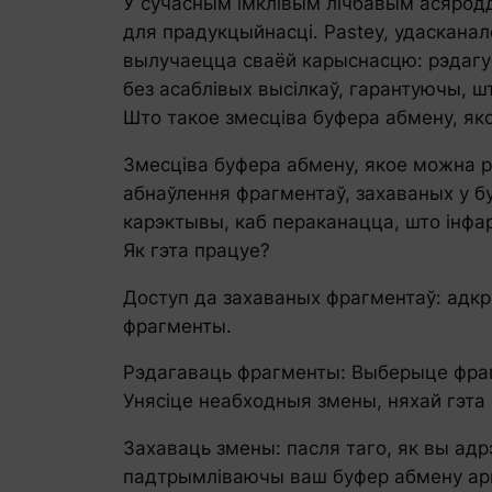
У сучасным імклівым лічбавым асяродд
для прадукцыйнасці. Pastey, удаскана
вылучаецца сваёй карыснасцю: рэдагу
без асаблівых высілкаў, гарантуючы, ш
Што такое змесціва буфера абмену, я
Змесціва буфера абмену, якое можна рэ
абнаўлення фрагментаў, захаваных у б
карэктывы, каб пераканацца, што інфар
Як гэта працуе?
Доступ да захаваных фрагментаў: адкры
фрагменты.
Рэдагаваць фрагменты: Выберыце фрагм
Унясіце неабходныя змены, няхай гэта
Захаваць змены: пасля таго, як вы адр
падтрымліваючы ваш буфер абмену арг