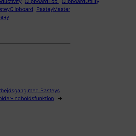
ductivity
ClipboardTool
ClipboardUtility
steyClipboard
PasteyMaster
мену
arbejdsgang med Pasteys
older-indholdsfunktion
→