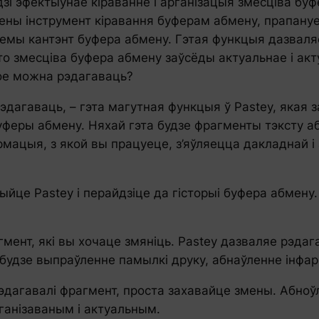
зі эфектыўнае кіраванне і арганізацыя змесціва б
лены інструмент кіравання буферам абмену, прапану
емы кантэнт буфера абмену. Гэтая функцыя дазвал
то змесціва буфера абмену заўсёды актуальнае і акт
кое можна рэдагаваць?
дагаваць, – гэта магутная функцыя ў Pastey, якая 
уферы абмену. Няхай гэта будзе фрагменты тэксту а
мацыя, з якой вы працуеце, з’яўляецца дакладнай і
йце Pastey і перайдзіце да гісторыі буфера абмену
ент, які вы хочаце змяніць. Pastey дазваляе рэдага
 будзе выпраўленне памылкі друку, абнаўленне інфа
эдагавалі фрагмент, проста захавайце змены. Абноў
анізаваным і актуальным.