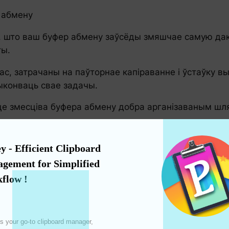
 абмену
, што ваш буфер абмену заўсёды змяшчае самую да
ты.
, затрачаны на паўторнае капіраванне і ўстаўку вып
ыконваць свае задачы.
е змесціва буфера абмену добра арганізаваным шля
y - Efficient Clipboard 
gement for Simplified 
ore.
flow !
рыі буфера абмену.
эдагаваць, і ўнясіце неабходныя змены.
s your go-to clipboard manager, 