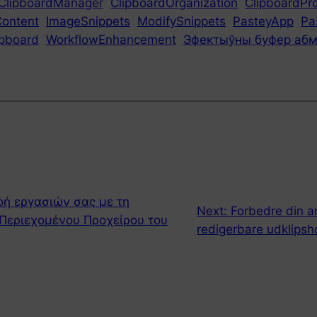
ClipboardManager
ClipboardOrganization
ClipboardPro
Content
ImageSnippets
ModifySnippets
PasteyApp
Pa
pboard
WorkflowEnhancement
Эфектыўны буфер аб
οή εργασιών σας με τη
Next:
Forbedre din 
Περιεχομένου Προχείρου του
redigerbare udklipsh