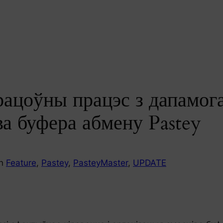
ацоўны працэс з дапамог
ва буфера абмену Pastey
in
Feature
, 
Pastey
, 
PasteyMaster
, 
UPDATE