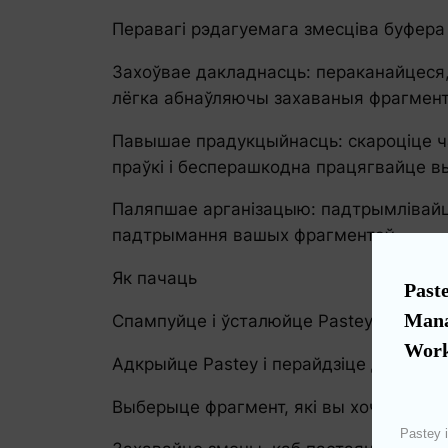
Перавагі рэдагуемага змесціва буфера
Захоўвае дакладнасць: пераканайцеся
лёгка абнаўляючы захаваныя фрагмен
Павышае прадукцыйнасць: скароціце час
праўкі і бесперашкодна працягвайце в
Паляпшае арганізацыю: падтрымлівайц
падтрымання вашых фрагментаў.
Як пачаць
Paste
Mana
Спампуйце і ўсталюйце Pastey з App St
Work
Адкрыйце Pastey і перайдзіце да гісто
Выберыце фрагмент, які вы хочаце адр
Pastey i