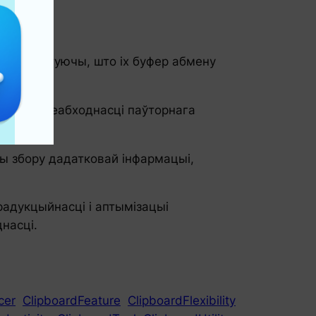
ст, гарантуючы, што іх буфер абмену
аду без неабходнасці паўторнага
ры збору дадатковай інфармацыі,
адукцыйнасці і аптымізацыі
насці.
cer
ClipboardFeature
ClipboardFlexibility