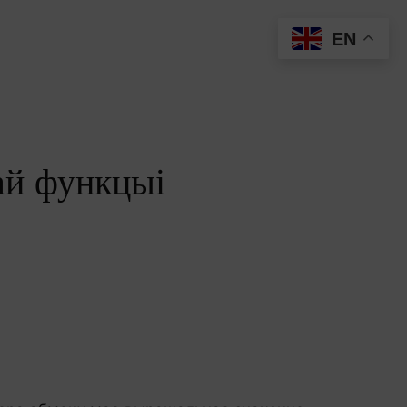
EN
ай функцыі