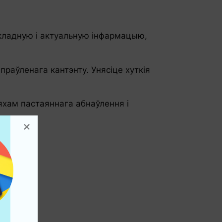
кладную і актуальную інфармацыю,
раўленага кантэнту. Унясіце хуткія
хам пастаяннага абнаўлення і