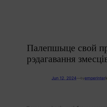
Skip
to
content
Палепшыце свой пр
рэдагавання змесці
Jun 12, 2024
—
emperinter
by