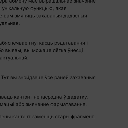
уфера абмену мае вырашальнае значэнне
е унікальную функцыю, якая
яе вам змяняць захаваныя дадзеныя
уальнае.
забяспечвае гнуткасць рэдагавання і
бо выявы, вы можаце лёгка ўнесці
 актуальнай.
. Тут вы знойдзеце ўсе раней захаваныя
ваць кантэнт непасрэдна ў дадатку.
рмацыі або змяненне фарматавання.
лены кантэнт заменіць стары фрагмент,