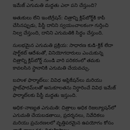
ఇమేజ్ ఎగుమతి మద్దతు ఎలా పని చేస్తుంది?
అతుకులు లేని ఇంటిగ్రేషన్: చిత్రాన్ని క్లిప్‌బోర్డ్‌కి కాపీ
చేసినప్పుడు, పేస్టీ దానిని స్వయంచాలకంగా గుర్తించి
నిల్వ చేస్తుంది, దానిని ఎగుమతికి సిద్ధం చేస్తుంది.
సులభమైన ఎగుమతి ప్రక్రియ: సాధారణ కుడి-క్లిక్ లేదా
షార్ట్‌కట్ ఆదేశంతో, వినియోగదారులు ఎంచుకున్న
చిత్రాన్ని క్లిప్‌బోర్డ్ నుండి వారి పరికరంలో తమకు
కావలసిన స్థానానికి ఎగుమతి చేయవచ్చు.
బహుళ ఫార్మాట్‌లు: వివిధ అప్లికేషన్‌లు మరియు
ప్లాట్‌ఫారమ్‌లతో అనుకూలతను నిర్ధారించే వివిధ ఇమేజ్
ఫార్మాట్‌లకు పేస్టీ మద్దతు ఇస్తుంది.
అధిక-నాణ్యత ఎగుమతి: చిత్రాలు అధిక రిజల్యూషన్‌లో
ఎగుమతి చేయబడతాయి, ప్రదర్శనలు, నివేదికలు
మరియు ప్రచురణలలో వృత్తిపరమైన ఉపయోగం కోసం