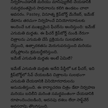
నిర్వహించడానికి మరియు మానిప్యులేట్ చేయడానికి
సమర్థవంతమైన సాధనాలను కలిగి ఉండటం చాలా
అవసరం. Pastey, వినూత్న క్లిప్‌బోర్డ్ మేనేజర్, ఇమేజ్
డేటాను తరచుగా నిర్వహించే వినియోగదారులకు
అందించే ఒక ముఖ్యమైన ఫీచర్‌ను అందిస్తుంది: ఇమేజ్
ఎగుమతి మద్దతు. ఈ ఫీచర్ క్లిప్‌బోర్డ్ నుండి నేరుగా
చిత్రాలను ఎగుమతి చేసే ప్రక్రియను సులభతరం
చేస్తుంది, ఉత్పాదకతను మెరుగుపరుస్తుంది మరియు
వర్క్‌ఫ్లోలను క్రమబద్ధీకరిస్తుంది.
ఇమేజ్ ఎగుమతి మద్దతు అంటే ఏమిటి?
ఇమేజ్ ఎగుమతి మద్దతు అనేది పేస్టీలో ఒక ఫీచర్, ఇది
క్లిప్‌బోర్డ్‌లో సేవ్ చేయబడిన చిత్రాలను సులభంగా
ఎగుమతి చేయడానికి వినియోగదారులను
అనుమతిస్తుంది. ఈ కార్యాచరణ చిత్రం డేటా నిర్వహణ
మరియు బదిలీని మరింత సమర్థవంతంగా చేయడానికి
రూపొందించబడింది, అదనపు దశలు లేదా సాఫ్ట్‌వేర్
అవసరాన్ని తొలగిస్తుంది.