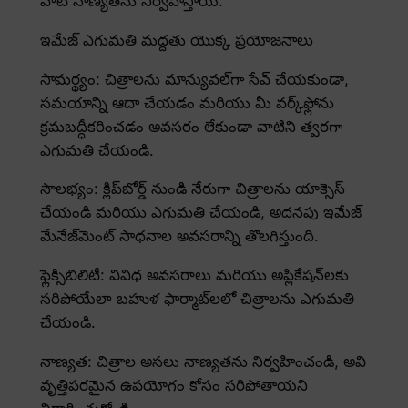
వాటి నాణ్యతను నిర్వహిస్తాయి.
ఇమేజ్ ఎగుమతి మద్దతు యొక్క ప్రయోజనాలు
సామర్థ్యం: చిత్రాలను మాన్యువల్‌గా సేవ్ చేయకుండా,
సమయాన్ని ఆదా చేయడం మరియు మీ వర్క్‌ఫ్లోను
క్రమబద్ధీకరించడం అవసరం లేకుండా వాటిని త్వరగా
ఎగుమతి చేయండి.
సౌలభ్యం: క్లిప్‌బోర్డ్ నుండి నేరుగా చిత్రాలను యాక్సెస్
చేయండి మరియు ఎగుమతి చేయండి, అదనపు ఇమేజ్
మేనేజ్‌మెంట్ సాధనాల అవసరాన్ని తొలగిస్తుంది.
ఫ్లెక్సిబిలిటీ: వివిధ అవసరాలు మరియు అప్లికేషన్‌లకు
సరిపోయేలా బహుళ ఫార్మాట్‌లలో చిత్రాలను ఎగుమతి
చేయండి.
నాణ్యత: చిత్రాల అసలు నాణ్యతను నిర్వహించండి, అవి
వృత్తిపరమైన ఉపయోగం కోసం సరిపోతాయని