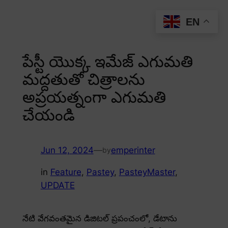
Skip
EN
to
content
పేస్టీ యొక్క ఇమేజ్ ఎగుమతి
మద్దతుతో చిత్రాలను
అప్రయత్నంగా ఎగుమతి
చేయండి
Jun 12, 2024
—
emperinter
by
in
Feature
, 
Pastey
, 
PasteyMaster
, 
UPDATE
నేటి వేగవంతమైన డిజిటల్ ప్రపంచంలో, డేటాను