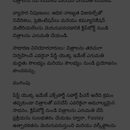
చిత్రాలను సేవ్ చేయండి మరియు ఎగుమతి చేయండి.
వ్యాపార నిపుణులు: అధిక-నాణ్యత విజువల్స్‌తో
నివేదికలు, ప్రెజెంటేషన్‌లు మరియు కమ్యూనికేషన్
మెటీరియల్‌లను మెరుగుపరచడానికి క్లిప్‌బోర్డ్ నుండి
చిత్రాలను ఎగుమతి చేయండి.
సాధారణ వినియోగదారులు: చిత్రాలను తరచుగా
నిర్వహించే ఎవరైనా పేస్టీ యొక్క ఇమేజ్ ఎగుమతి
మద్దతు సౌలభ్యం మరియు సౌలభ్యం నుండి ప్రయోజనం
పొందవచ్చు.
ముగింపు
పేస్టీ యొక్క ఇమేజ్ ఎక్స్‌పోర్ట్ సపోర్ట్ ఫీచర్ అనేది క్రమం
తప్పకుండా చిత్రాలతో పనిచేసే ఎవరికైనా అమూల్యమైన
సాధనం. క్లిప్‌బోర్డ్ నుండి చిత్రాలను ఎగుమతి చేసే
ప్రక్రియను సులభతరం చేయడం ద్వారా, Pastey
ఉత్పాదకతను మెరుగుపరుస్తుంది మరియు వర్క్‌ఫ్లోలను