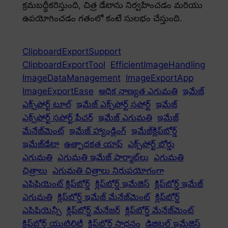
క్రమబద్ధీకరిస్తుంది, చిత్ర డేటాను నిర్వహించడం మరియు
ఉపయోగించడం గతంలో కంటే సులభం చేస్తుంది.
ClipboardExportSupport
ClipboardExportTool
EfficientImageHandling
ImageDataManagement
ImageExportApp
ImageExportEase
అధిక నాణ్యత ఎగుమతి
ఇమేజ్
ఎక్స్‌పోర్ట్ టూల్
ఇమేజ్ ఎక్స్‌పోర్ట్ సపోర్ట్
ఇమేజ్
ఎక్స్‌పోర్ట్ సపోర్ట్ ఫీచర్
ఇమేజ్ ఎగుమతి
ఇమేజ్
మేనేజ్‌మెంట్
ఇమేజ్ హ్యాండ్లింగ్
ఇమేజ్‌క్లిప్‌బోర్డ్
ఇమేజ్‌డేటా
ఉత్పాదకత యాప్
ఎక్స్‌పోర్ట్ బోర్డు
ఎగుమతి
ఎగుమతి ఇమేజ్ ఫార్మాట్‌లు
ఎగుమతి
చిత్రాలు
ఎగుమతి చిత్రాలు నిరుపయోగంగా
ఎఫిషియెంట్ క్లిప్‌బోర్డ్
క్లిప్‌బోర్డ్ ఇమేజెస్
క్లిప్‌బోర్డ్ ఇమేజ్
ఎగుమతి
క్లిప్‌బోర్డ్ ఇమేజ్ మేనేజ్‌మెంట్
క్లిప్‌బోర్డ్
ఎఫిషియెన్సీ
క్లిప్‌బోర్డ్ మేనేజర్
క్లిప్‌బోర్డ్ మేనేజ్‌మెంట్
క్లిప్‌బోర్డ్ యుటిలిటీ
క్లిప్‌బోర్డ్ సాధనం
డిజిటల్ ఇమేజెస్