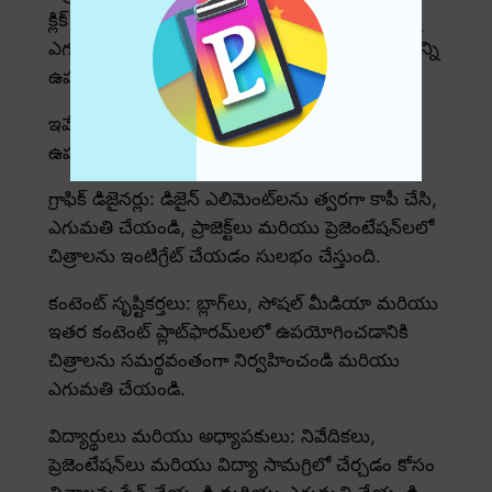
క్లిక్ చేయండి లేదా మీరు ఎంచుకున్న స్థానానికి చిత్రాన్ని
ఎగుమతి చేయడానికి నియమించబడిన సత్వరమార్గాన్ని
ఉపయోగించండి.
ఇమేజ్ ఎగుమతి మద్దతు కోసం కేసులను
ఉపయోగించండి
గ్రాఫిక్ డిజైనర్లు: డిజైన్ ఎలిమెంట్‌లను త్వరగా కాపీ చేసి,
ఎగుమతి చేయండి, ప్రాజెక్ట్‌లు మరియు ప్రెజెంటేషన్‌లలో
చిత్రాలను ఇంటిగ్రేట్ చేయడం సులభం చేస్తుంది.
కంటెంట్ సృష్టికర్తలు: బ్లాగ్‌లు, సోషల్ మీడియా మరియు
ఇతర కంటెంట్ ప్లాట్‌ఫారమ్‌లలో ఉపయోగించడానికి
చిత్రాలను సమర్థవంతంగా నిర్వహించండి మరియు
ఎగుమతి చేయండి.
విద్యార్థులు మరియు అధ్యాపకులు: నివేదికలు,
ప్రెజెంటేషన్‌లు మరియు విద్యా సామగ్రిలో చేర్చడం కోసం