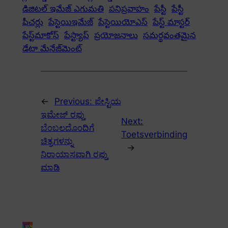
డిజిటల్ ఇమేజ్ ఎగుమతి
పనిప్రవాహం
పేస్టీ
పేస్టీ
ఫీచర్లు
పేస్టెయిఇమేజ్
పేస్టెయియోఎస్
పేస్ట్ మాస్టర్
పేస్ట్‌మాకోస్
పేస్ట్యాప్
ప్రయోజనాలు
సమర్థవంతమైన
డేటా మేనేజ్‌మెంట్
←
Previous:
ಪೇಸ್ಟಿಯ
ಇಮೇಜ್ ರಫ್ತು
Next:
ಬೆಂಬಲದೊಂದಿಗೆ
Toetsverbinding
ಚಿತ್ರಗಳನ್ನು
→
ನಿರಾಯಾಸವಾಗಿ ರಫ್ತು
ಮಾಡಿ