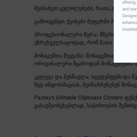
offering
შეინახეთ ცვლილებები, რათა განახლდე
and mana
Designed
გამოიყენეთ ქეისები ბუფერში რედაქტი
enhances
essentia
პროფესიონალური წერა: მწერლებსა და
უზრუნველსაყოფად, რომ მათი ბუფერში შ
მონაცემთა შეყვანა: მონაცემთა შეყვა
ორიგინალური წყაროდან მონაცემების 
კვლევა და შესწავლა: სტუდენტებს და მ
მეტ ინფორმაციას, შეინარჩუნებენ მონა
Pastey’s Editable Clipboard Content 
გასაუმჯობესებლად, საჭიროების შემთხ