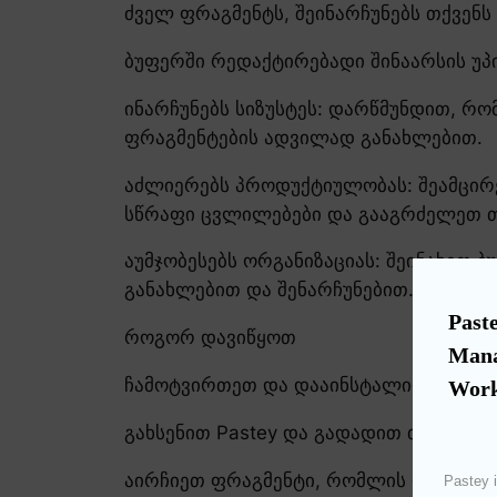
ძველ ფრაგმენტს, შეინარჩუნებს თქვენს
ბუფერში რედაქტირებადი შინაარსის უპ
ინარჩუნებს სიზუსტეს: დარწმუნდით, რო
ფრაგმენტების ადვილად განახლებით.
აძლიერებს პროდუქტიულობას: შეამცირ
სწრაფი ცვლილებები და გააგრძელეთ თ
აუმჯობესებს ორგანიზაციას: შეინახეთ 
განახლებით და შენარჩუნებით.
Paste
როგორ დავიწყოთ
Mana
ჩამოტვირთეთ და დააინსტალირეთ Paste
Work
გახსენით Pastey და გადადით თქვენს ბ
აირჩიეთ ფრაგმენტი, რომლის რედაქტი
Pastey i