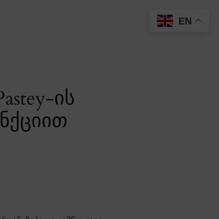
EN
astey-ის
ნქციით