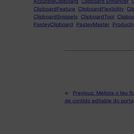
AccurateClipboard
Clipboard Enhancer
ClipboardFeature
ClipboardFlexibility
Cl
ClipboardSnippets
ClipboardTool
Clipboa
PasteyClipboard
PasteyMaster
Productiv
←
Previous:
Mellora o teu f
de contido editable do port