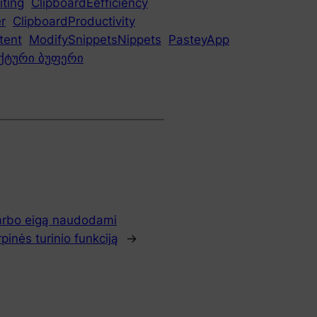
iting
ClipboardEefficiency
r
ClipboardProductivity
tent
ModifySnippetsNippets
PasteyApp
ქტური ბუფერი
darbo eigą naudodami
inės turinio funkciją
→