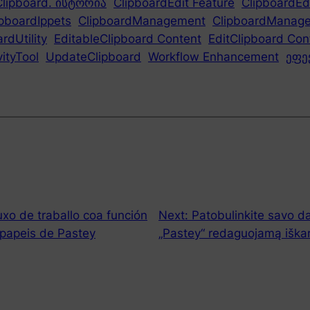
Clipboard. ისტორია
ClipboardEdit Feature
ClipboardEd
ipboardIppets
ClipboardManagement
ClipboardManage
rdUtility
EditableClipboard Content
EditClipboard Con
ityTool
UpdateClipboard
Workflow Enhancement
ეფე
luxo de traballo coa función
Next:
Patobulinkite savo 
apapeis de Pastey
„Pastey“ redaguojamą iškarp