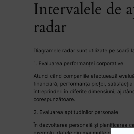
Intervalele de 
radar
Diagramele radar sunt utilizate pe scară 
1. Evaluarea performanței corporative
Atunci când companiile efectuează evaluăr
financiară, performanța pieței, satisfacția
întreprinderi în diferite dimensiuni, ajutâ
corespunzătoare.
2. Evaluarea aptitudinilor personale
În dezvoltarea personală și planificarea ca
exemplu, datele din mai multe dimensiuni, c