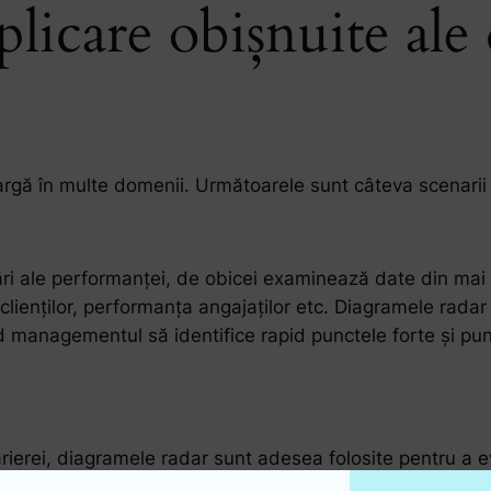
aplicare obișnuite al
largă în multe domenii. Următoarele sunt câteva scenarii
i ale performanței, de obicei examinează date din mai 
 clienților, performanța angajaților etc. Diagramele rada
nd managementul să identifice rapid punctele forte și pun
rierei, diagramele radar sunt adesea folosite pentru a eva
um ar fi abilitățile de comunicare ale cuiva, abilitățile 