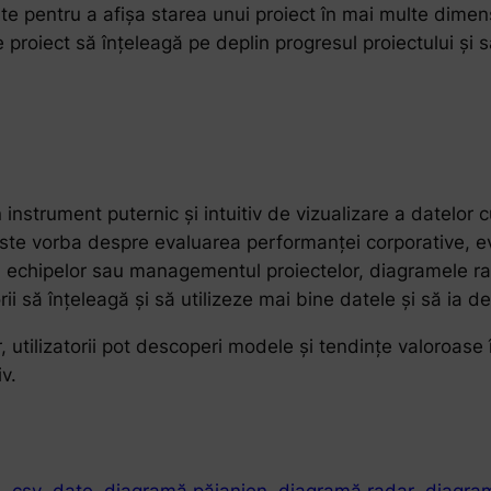
e pentru a afișa starea unui proiect în mai multe dimensi
 proiect să înțeleagă pe deplin progresul proiectului și să
strument puternic și intuitiv de vizualizare a datelor cu
 este vorba despre evaluarea performanței corporative, ev
i a echipelor sau managementul proiectelor, diagramele r
rii să înțeleagă și să utilizeze mai bine datele și să ia dec
r, utilizatorii pot descoperi modele și tendințe valoroas
v.