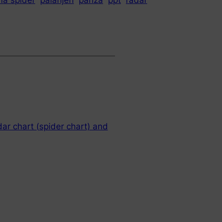
mă spider
păianjen
pânză
ppt
radar
dar chart (spider chart) and