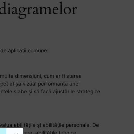
e diagramelor
 de aplicații comune:
multe dimensiuni, cum ar fi starea
r pot afișa vizual performanța unei
ctele slabe și să facă ajustările strategice
lua abilitățile și abilitățile personale. De
de conducere, abilitățile tehnice,