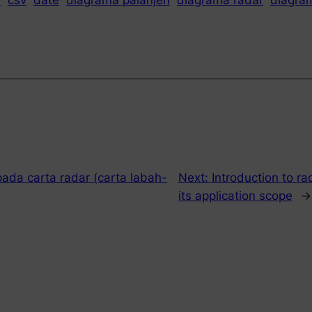
e
csv
date
diagramă păianjen
diagramă radar
diagra
ada carta radar (carta labah-
Next:
Introduction to ra
its application scope
→