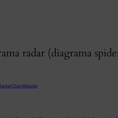
rama radar (diagrama spide
RadarChartMaster