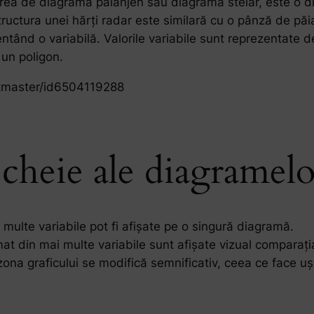
ea de diagramă păianjen sau diagramă stelar, este o dia
tructura unei hărți radar este similară cu o pânză de pă
ntând o variabilă. Valorile variabile sunt reprezentate de 
un poligon.
rtmaster/id6504119288
e cheie ale diagramelo
 multe variabile pot fi afișate pe o singură diagramă.
mat din mai multe variabile sunt afișate vizual comparația 
 zona graficului se modifică semnificativ, ceea ce face uș