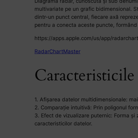
Diagrama radar, cunoscută și sub denumir
multivariate pe un grafic bidimensional. S
dintr-un punct central, fiecare axă repreze
pentru a conecta aceste puncte, formând 
https://apps.apple.com/us/app/radarcha
RadarChartMaster
Caracteristicil
1. Afișarea datelor multidimensionale: mai
2. Comparație intuitivă: Prin poligonul for
3. Efect de vizualizare puternic: Forma și
caracteristicilor datelor.