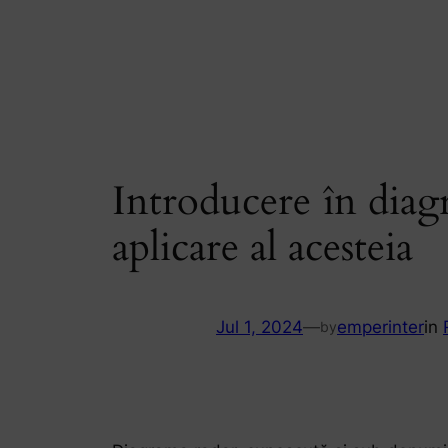
Skip
to
content
Introducere în diag
aplicare al acesteia
Jul 1, 2024
—
emperinter
in
by