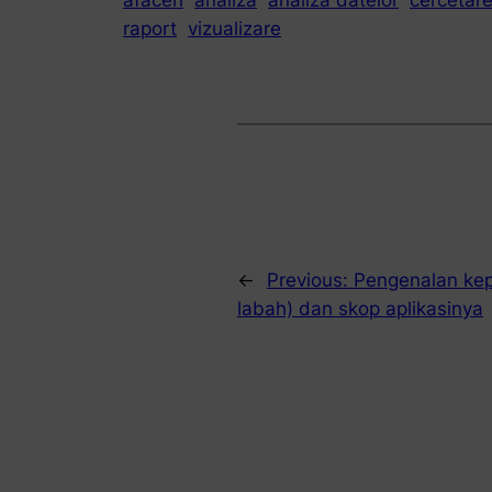
afaceri
analiza
analiza datelor
cercetar
raport
vizualizare
←
Previous:
Pengenalan kep
labah) dan skop aplikasinya