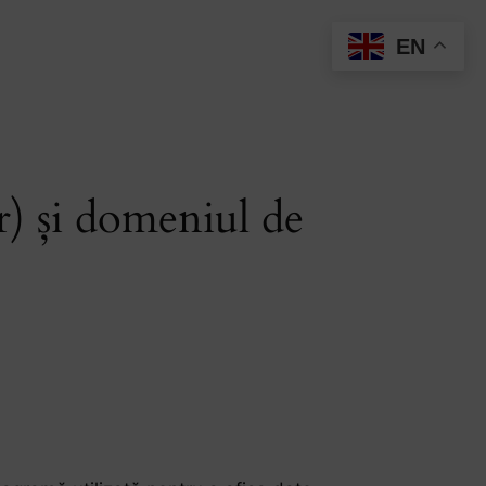
EN
r) și domeniul de