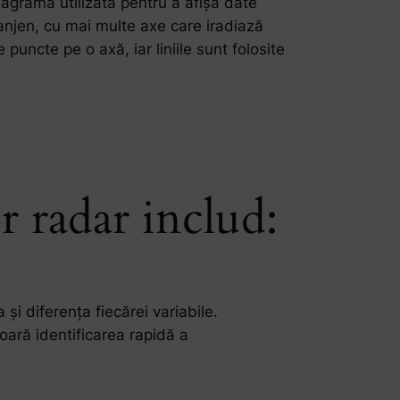
gramă utilizată pentru a afișa date
ianjen, cu mai multe axe care iradiază
puncte pe o axă, iar liniile sunt folosite
r radar includ:
și diferența fiecărei variabile.
oară identificarea rapidă a