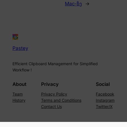
Mac-ზე
→
Pastey
Efficient Clipboard Management for Simplified
Workflow !
About
Privacy
Social
Team
Privacy Policy
Facebook
History
Terms and Conditions
Instagram
Contact Us
Twitter/X