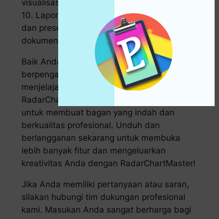
visualisasi yang menarik.
10. Laporan Teknis: Mengembangkan bagan
dan presentasi data yang jelas untuk
dokumen teknis dan proyek pembangunan.
Baik Anda seorang pakar data
berpengalaman atau pendatang baru yang
menjelajahi visualisasi data,
RadarChartMaster adalah solusi tepat Anda
untuk membuat bagan yang indah dan
berkualitas profesional. Unduh dan
berlangganan sekarang untuk membuka
lebih banyak fitur dan mengeluarkan
kreativitas Anda dengan RadarChartMaster!
Jika Anda memiliki pertanyaan atau saran,
silakan hubungi tim dukungan profesional
kami. Masukan Anda sangat berharga bagi