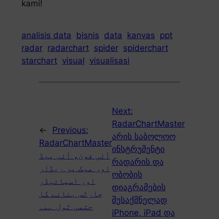
kami!
analisis data
bisnis
data
kanvas
ppt
radar
radarchart
spider
spiderchart
starchart
visual
visualisasi
Next:
RadarChartMaster
←
Previous:
არის საბოლოო
RadarChartMaster
ინსტრუმენტი
آئی فون، آئی پیڈ
რადარის და
اور میک پر ریڈار
ობობის
اور اسپائیڈر
დიაგრამების
چارٹس بنانے کا
შესაქმნელად
حتمی ٹول ہے۔
iPhone, iPad და