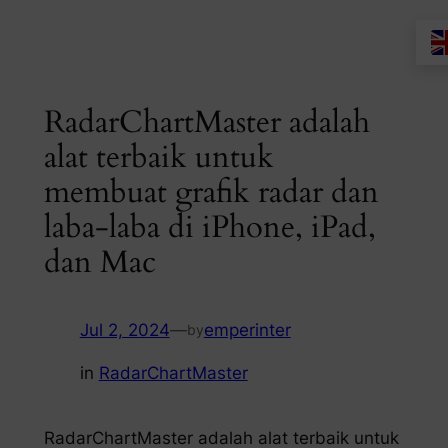
Skip
to
content
RadarChartMaster adalah
alat terbaik untuk
membuat grafik radar dan
laba-laba di iPhone, iPad,
dan Mac
Jul 2, 2024
—
emperinter
by
in
RadarChartMaster
RadarChartMaster adalah alat terbaik untuk