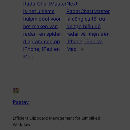
RadarChartMaster
Next:
is het ultieme
RadarChartMaster
hulpmiddel voor
là công cụ tối ưu
het maken van
để tạo biểu đồ
radar- en spider-
radar và nhện trên
diagrammen op
iPhone, iPad và
iPhone, iPad en
Mac
→
Mac
Pastey
Efficient Clipboard Management for Simplified
Workflow !