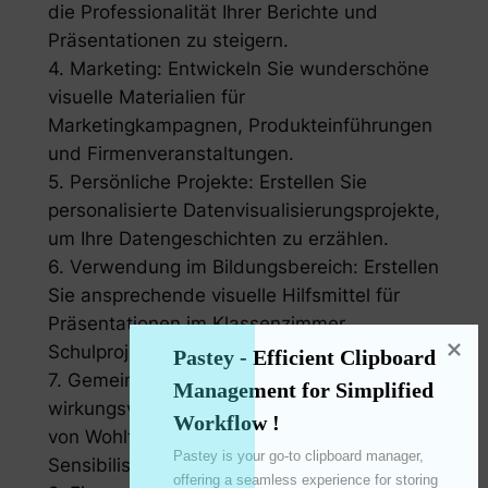
die Professionalität Ihrer Berichte und
Präsentationen zu steigern.
4. Marketing: Entwickeln Sie wunderschöne
visuelle Materialien für
Marketingkampagnen, Produkteinführungen
und Firmenveranstaltungen.
5. Persönliche Projekte: Erstellen Sie
personalisierte Datenvisualisierungsprojekte,
um Ihre Datengeschichten zu erzählen.
6. Verwendung im Bildungsbereich: Erstellen
Sie ansprechende visuelle Hilfsmittel für
Präsentationen im Klassenzimmer,
Schulprojekte und Lehrmaterialien.
Pastey - Efficient Clipboard 
7. Gemeinnützige Aktivitäten: Entwerfen Sie
Management for Simplified 
wirkungsvolle Diagramme zur Unterstützung
Workflow !
von Wohltätigkeitsveranstaltungen und
Pastey is your go-to clipboard manager, 
Sensibilisierungskampagnen.
offering a seamless experience for storing 