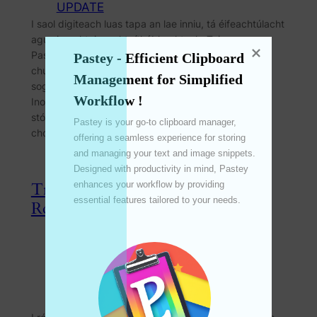
UPDATE
I saol digiteach luas tapa an lae inniu, tá éifeachtúlacht
agus inrochtaineacht ríthábhachtach. Tairgeann
Pastey, bainisteoir gearrthaisce nuálaíoch, gné
Pastey - Efficient Clipboard 
chumhachtach atá deartha chun do tháirgiúlacht
Management for Simplified 
soghluaiste a fheabhsú: an Méarchláir Soghluaiste
Workflow !
Inoiriúnaithe. Ligeann an ghné seo duit do shonraí
stóráilte go léir a rochtain go tapa agus gan stró trí
Pastey is your go-to clipboard manager, 
chomhéadan méarchláir inoiriúnaithe ar do…
offering a seamless experience for storing 
and managing your text and image snippets. 
Designed with productivity in mind, Pastey 
Treisiú Do Táirgiúlacht le Hotkey
enhances your workflow by providing 
essential features tailored to your needs. 

Rochtana Meandaracha Pastey
Jun 12, 2024
—
emperinter
by
in
Feature
, 
Pastey
, 
PasteyMaster
, 
UPDATE