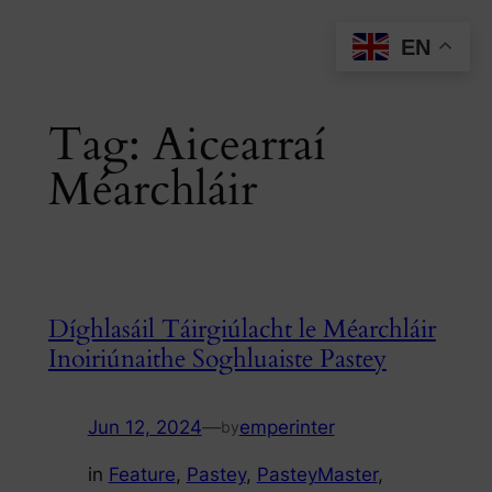
Skip
EN
to
content
Tag:
Aicearraí
Méarchláir
Díghlasáil Táirgiúlacht le Méarchláir
Inoiriúnaithe Soghluaiste Pastey
Jun 12, 2024
—
emperinter
by
in
Feature
, 
Pastey
, 
PasteyMaster
, 