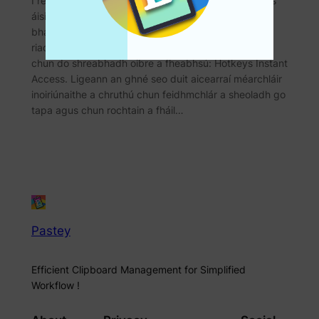
I réimse na héifeachtúlachta digiteacha, tá luas agus
áisiúlacht ríthábhachtach. Aithníonn Pastey, uirlis
bhainistíochta gearrthaisce ceannródaíoch, an
riachtanas seo agus tairgeann sé gné atá deartha
chun do shreabhadh oibre a fheabhsú: Hotkeys Instant
Access. Ligeann an ghné seo duit aicearraí méarchláir
inoiriúnaithe a chruthú chun feidhmchlár a sheoladh go
tapa agus chun rochtain a fháil…
Pastey
Efficient Clipboard Management for Simplified
Workflow !