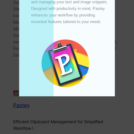
SunBurstMaster ist das ultimative Tool zur
and managing your text and image snippets. 
Diagrammerstellung für iPhone, iPad und Mac, zeigt
Designed with productivity in mind, Pastey 
komplexe Daten, akademische Forschung,
enhances your workflow by providing 
Marktmarketing usw. an Jetzt herunterladen und
essential features tailored to your needs. 

abonnieren, lassen Sie Ihrer Kreativität freien Lauf!
SunBurstMaster ist das ultimative Tool zum Erstellen
von iPhone, iPad und Mac. Egal, ob Sie Datenanalyst,
Forscher oder jemand sind, der eine Geschichte über
Daten…
Pastey
Efficient Clipboard Management for Simplified
Workflow !