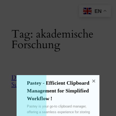
Skip
EN
to
content
Tag:
akademische
Forschung
Die neueste Version von
Pastey - Efficient Clipboard 
SunBurstMaster!
Management for Simplified 
Workflow !
Jun 28, 2024
—
emperinter
by
Pastey is your go-to clipboard manager, 
in
SunBurstMaster
, 
旭日图
offering a seamless experience for storing 