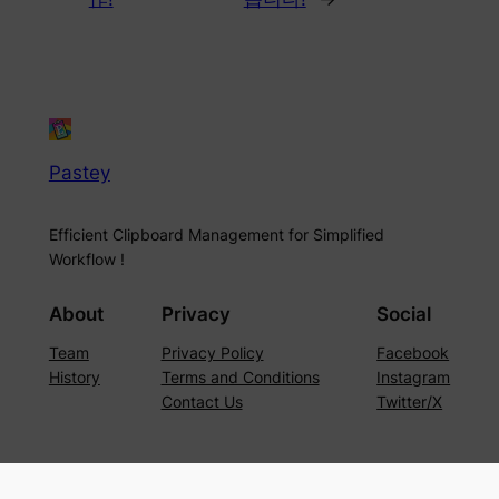
Pastey
Efficient Clipboard Management for Simplified
Workflow !
About
Privacy
Social
Team
Privacy Policy
Facebook
History
Terms and Conditions
Instagram
Contact Us
Twitter/X