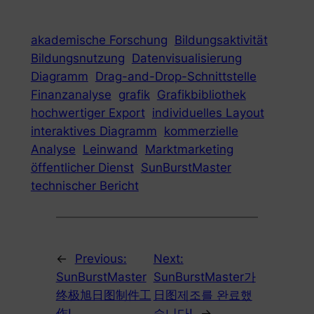
akademische Forschung
Bildungsaktivität
Bildungsnutzung
Datenvisualisierung
Diagramm
Drag-and-Drop-Schnittstelle
Finanzanalyse
grafik
Grafikbibliothek
hochwertiger Export
individuelles Layout
interaktives Diagramm
kommerzielle
Analyse
Leinwand
Marktmarketing
öffentlicher Dienst
SunBurstMaster
technischer Bericht
←
Previous:
Next:
SunBurstMaster
SunBurstMaster가
终极旭日图制件工
日图제조를 완료했
作!
습니다!
→