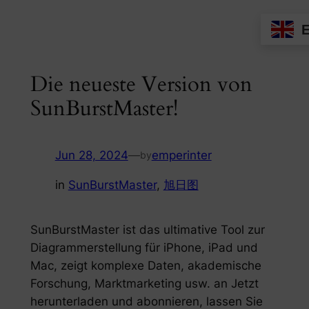
Skip
to
content
Die neueste Version von
SunBurstMaster!
Jun 28, 2024
—
emperinter
by
in
SunBurstMaster
, 
旭日图
SunBurstMaster ist das ultimative Tool zur
Diagrammerstellung für iPhone, iPad und
Mac, zeigt komplexe Daten, akademische
Forschung, Marktmarketing usw. an Jetzt
herunterladen und abonnieren, lassen Sie