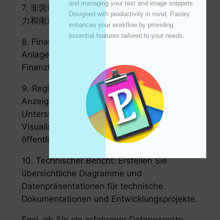
and managing your text and image snippets. 
7. 非营利动事:设计有情动的设计来报定上海力
Designed with productivity in mind, Pastey 
力和南京动事.
enhances your workflow by providing 
essential features tailored to your needs. 

8. Finanzanalyse: Detailliertes Diagramm für
Anlagekombination, Markttrend und
Finanzbericht erstellt.
9. Regierung und öffentlicher Dienst:
Anzeige von Richtliniendaten, sozialen
Untersuchungen und
Visualisierungsergebnissen von Projekten im
öffentlichen Dienst.
10. Technischer Bericht: Erstellen Sie
übersichtliche Diagramme und
Datenpräsentationen für technische
Dokumentationen und Entwicklungsprojekte.
Egal, ob Sie ein erfahrener Datenexperte