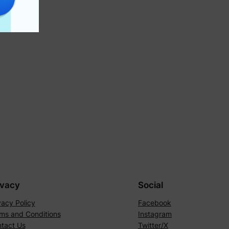
ivacy
Social
vacy Policy
Facebook
ms and Conditions
Instagram
tact Us
Twitter/X