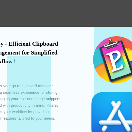
y - Efficient Clipboard 
gement for Simplified 
flow !
s your go-to clipboard manager, 
ना
 a seamless experience for storing 
ging your text and image snippets. 
दत
 with productivity in mind, Pastey 
 your workflow by providing 
l features tailored to your needs. 
