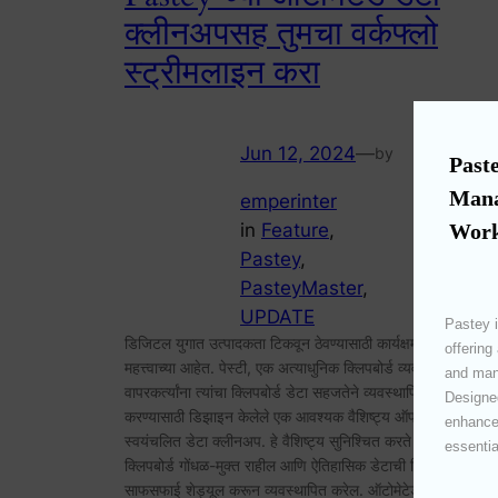
क्लीनअपसह तुमचा वर्कफ्लो
स्ट्रीमलाइन करा
Jun 12, 2024
—
by
Paste
Mana
emperinter
in
Feature
, 
Work
Pastey
, 
PasteyMaster
, 
UPDATE
Pastey i
डिजिटल युगात उत्पादकता टिकवून ठेवण्यासाठी कार्यक्षमता आणि संघट
offering
महत्त्वाच्या आहेत. पेस्टी, एक अत्याधुनिक क्लिपबोर्ड व्यवस्थापक,
and mana
वापरकर्त्यांना त्यांचा क्लिपबोर्ड डेटा सहजतेने व्यवस्थापित करण्यात म
Designed
करण्यासाठी डिझाइन केलेले एक आवश्यक वैशिष्ट्य ऑफर करते:
enhances
स्वयंचलित डेटा क्लीनअप. हे वैशिष्ट्य सुनिश्चित करते की तुमचा
essentia
क्लिपबोर्ड गोंधळ-मुक्त राहील आणि ऐतिहासिक डेटाची नियमित
साफसफाई शेड्यूल करून व्यवस्थापित करेल. ऑटोमेटेड डेटा