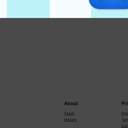
About
Pr
Team
Pri
History
Ter
Con