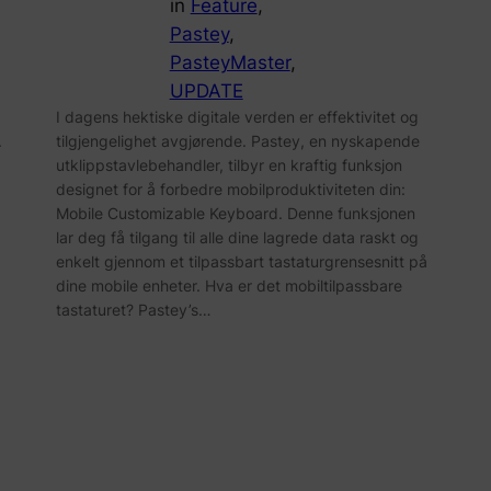
in
Feature
, 
Pastey
, 
PasteyMaster
, 
UPDATE
I dagens hektiske digitale verden er effektivitet og
.
tilgjengelighet avgjørende. Pastey, en nyskapende
utklippstavlebehandler, tilbyr en kraftig funksjon
designet for å forbedre mobilproduktiviteten din:
Mobile Customizable Keyboard. Denne funksjonen
lar deg få tilgang til alle dine lagrede data raskt og
enkelt gjennom et tilpassbart tastaturgrensesnitt på
dine mobile enheter. Hva er det mobiltilpassbare
tastaturet? Pastey’s…