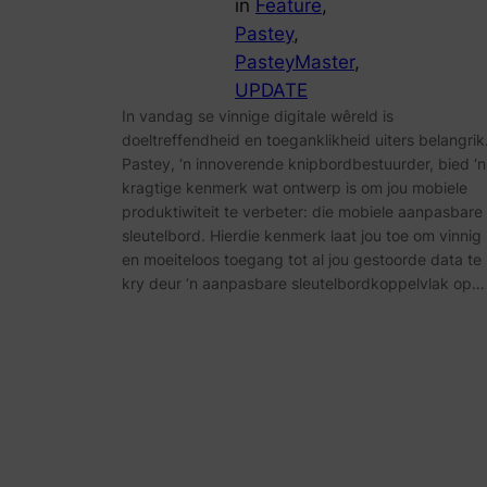
in
Feature
, 
Pastey
, 
PasteyMaster
, 
UPDATE
In vandag se vinnige digitale wêreld is
doeltreffendheid en toeganklikheid uiters belangrik
Pastey, ‘n innoverende knipbordbestuurder, bied ‘n
kragtige kenmerk wat ontwerp is om jou mobiele
produktiwiteit te verbeter: die mobiele aanpasbare
sleutelbord. Hierdie kenmerk laat jou toe om vinnig
en moeiteloos toegang tot al jou gestoorde data te
kry deur ‘n aanpasbare sleutelbordkoppelvlak op…