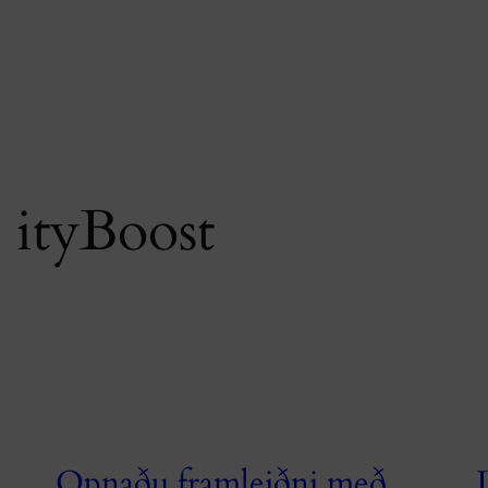
 ityBoost
Opnaðu framleiðni með