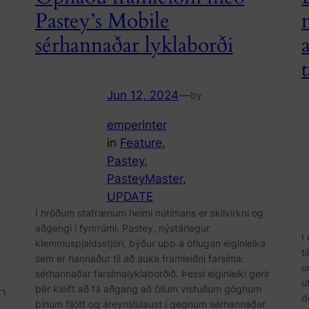
Pastey’s Mobile
sérhannaðar lyklaborði
Jun 12, 2024
—
by
emperinter
in
Feature
, 
Pastey
, 
PasteyMaster
, 
UPDATE
Í hröðum stafrænum heimi nútímans er skilvirkni og
aðgengi í fyrirrúmi. Pastey, nýstárlegur
I
klemmuspjaldsstjóri, býður upp á öflugan eiginleika
t
sem er hannaður til að auka framleiðni farsíma:
u
sérhannaðar farsímalyklaborðið. Þessi eiginleiki gerir
u
þér kleift að fá aðgang að öllum vistuðum gögnum
ר:
d
þínum fljótt og áreynslulaust í gegnum sérhannaðar