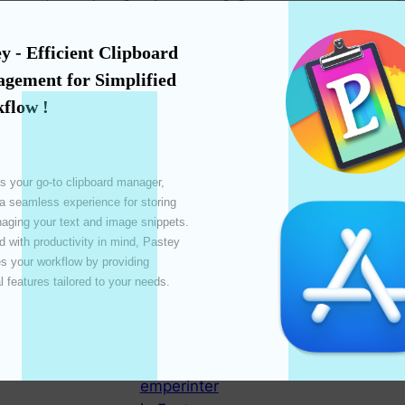
f
lyklaborðsviðmót í fartækjunum þínum. Hvað er
ל
s
sérhannaðar…
בא
t
y - Efficient Clipboard 
ä
gement for Simplified 
flow !
s your go-to clipboard manager, 
 a seamless experience for storing 
Lås opp produktiviteten
ging your text and image snippets. 
med Pasteys
 with productivity in mind, Pastey 
 your workflow by providing 
mobiltilpassbare tastatur
l features tailored to your needs. 

Jun 12, 2024
—
by
emperinter