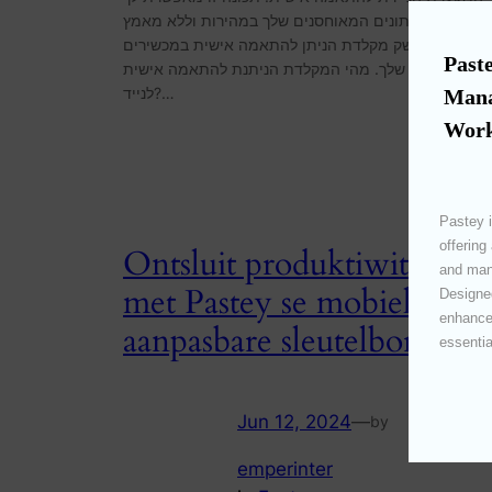
גשת לכל הנתונים המאוחסנים שלך במהירות וללא מאמץ
מצעות ממשק מקלדת הניתן להתאמה אישית במכשירים
Paste
הניידים שלך. מהי המקלדת הניתנת להתאמה אישית
לנייד?…
Mana
Work
Pastey i
offering
Ontsluit produktiwiteit
and mana
met Pastey se mobiele
Designed
enhances
aanpasbare sleutelbord
essentia
Jun 12, 2024
—
by
emperinter