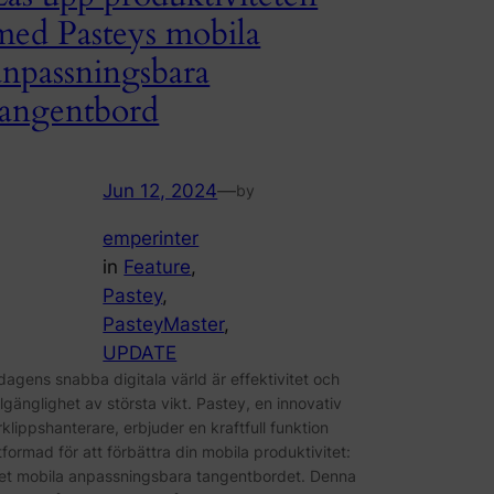
med Pasteys mobila
anpassningsbara
tangentbord
Jun 12, 2024
—
by
emperinter
in
Feature
, 
Pastey
, 
PasteyMaster
, 
UPDATE
 dagens snabba digitala värld är effektivitet och
illgänglighet av största vikt. Pastey, en innovativ
rklippshanterare, erbjuder en kraftfull funktion
tformad för att förbättra din mobila produktivitet:
et mobila anpassningsbara tangentbordet. Denna