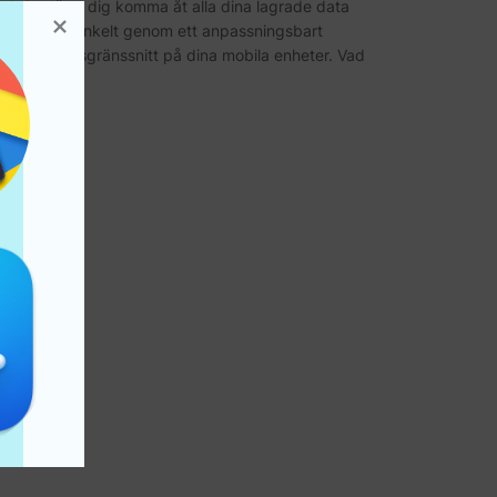
unktion låter dig komma åt alla dina lagrade data
nabbt och enkelt genom ett anpassningsbart
angentbordsgränssnitt på dina mobila enheter. Vad
r det…