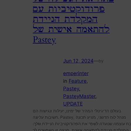
פרודוקטיביות עם
המקלדת הניידת
להתאמה אישית של
Pastey
Jun 12, 2024
—
by
emperinter
in
Feature
, 
Pastey
, 
PasteyMaster
, 
UPDATE
בעולם הדיגיטלי המהיר של ימינו, יעילות ונגישות הם
חשיבות עליונה. Pastey, מנהל לוח חדשני, מציע תכונה
בת עוצמה שנועדה לשפר את הפרודוקטיביות הניידת שלך
המקלדת הניידת להתאמה אישית. תכונה זו מאפשרת לך