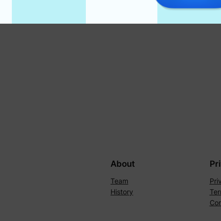
About
Pr
Team
Pri
History
Ter
Con