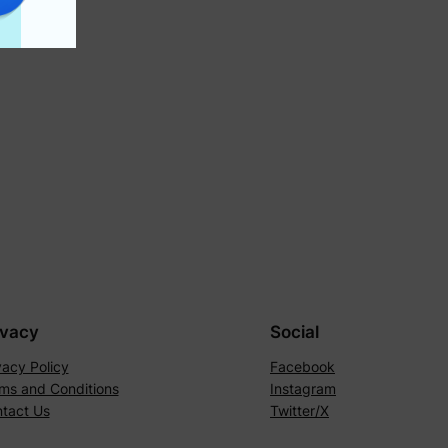
ivacy
Social
vacy Policy
Facebook
ms and Conditions
Instagram
tact Us
Twitter/X