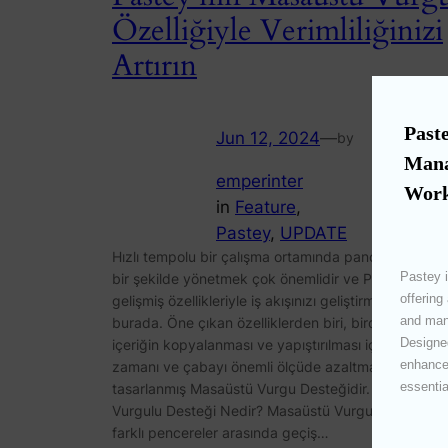
Özelliğiyle Verimliliğinizi
Artırın
Paste
Jun 12, 2024
—
by
Mana
emperinter
Work
in
Feature
, 
Pastey
, 
UPDATE
Hızlı tempolu bir çalışma ortamında panonuzu verim
Pastey i
bir şekilde yönetmek çok önemlidir ve Pastey,
offering
gelişmiş özellikleriyle iş akışınızı geliştirmek için
and mana
burada. Öne çıkan özelliklerden biri, birden fazla
Designed
içeriğin kopyalanması ve yapıştırılması için gereken
enhances
zamanı ve çabayı önemli ölçüde azaltmak üzere
essentia
tasarlanmış Masaüstü Vurgu Desteğidir. Masaüstü
Vurgulu Desteği Nedir? Masaüstü Vurgu Desteği,
farklı pencereler arasında geçiş…