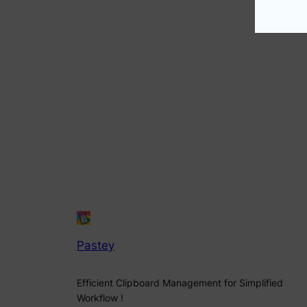
Pastey
Efficient Clipboard Management for Simplified
Workflow !