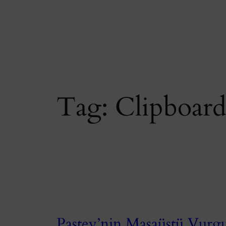
Skip
to
content
Tag:
Clipboard
Pastey’nin Masaüstü Vurg