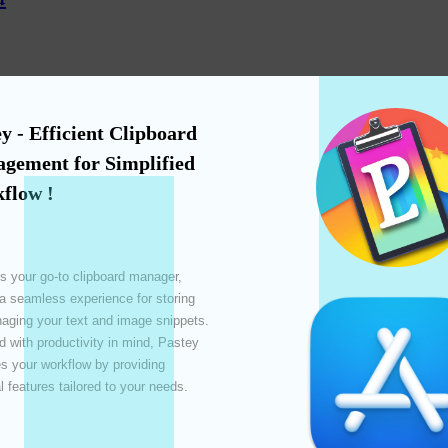
y - Efficient Clipboard 
gement for Simplified 
flow !
li
s your go-to clipboard manager, 
 a seamless experience for storing 
ging your text and image snippets. 
 with productivity in mind, Pastey 
 your workflow by providing 
l features tailored to your needs. 
