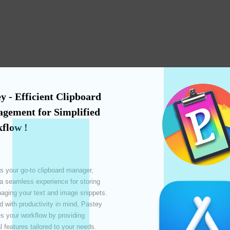
y - Efficient Clipboard 
gement for Simplified 
flow !
s your go-to clipboard manager, 
ť
 a seamless experience for storing 
ging your text and image snippets. 
 with productivity in mind, Pastey 
 your workflow by providing 
l features tailored to your needs. 
