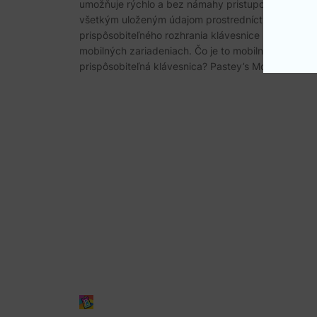
umožňuje rýchlo a bez námahy pristupovať ku
všetkým uloženým údajom prostredníctvom
prispôsobiteľného rozhrania klávesnice na vašich
mobilných zariadeniach. Čo je to mobilná
prispôsobiteľná klávesnica? Pastey’s Mobile…