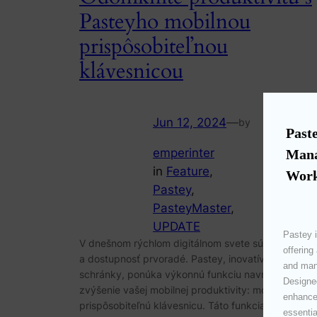
Pasteyho mobilnou
prispôsobiteľnou
klávesnicou
Jun 12, 2024
—
by
Paste
emperinter
Mana
in
Feature
, 
Work
Pastey
, 
PasteyMaster
, 
UPDATE
Pastey i
V dnešnom rýchlom digitálnom svete sú efektívnos
offering
a dostupnosť prvoradé. Pastey, inovatívny správca
and mana
schránky, ponúka výkonnú funkciu navrhnutú na
Designed
zvýšenie vašej mobilnej produktivity: mobilnú
enhances
prispôsobiteľnú klávesnicu. Táto funkcia vám
essentia