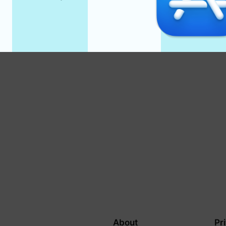
About
Pr