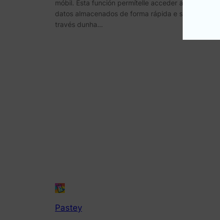
móbil. Esta función permítelle acceder a todos os
datos almacenados de forma rápida e sen esforzo 
través dunha…
Pastey