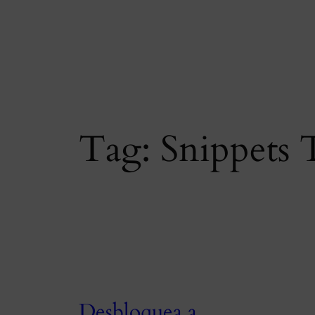
Skip
to
content
Tag:
Snippets 
Desbloquea a