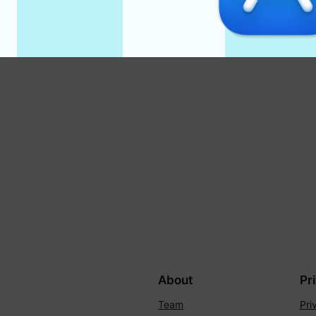
a
About
Pr
Team
Pri