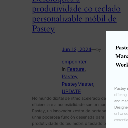
produtividade co teclado
personalizable móbil de
Pastey
Paste
Jun 12, 2024
—
by
Mana
emperinter
Work
in
Feature
, 
Pastey
, 
PasteyMaster
, 
Pastey i
UPDATE
offering
No mundo dixital de ritmo acelerado de hoxe, a
and mana
eficiencia e a accesibilidade son primordiales.
Designed
Pastey, un innovador xestor de portapapeis, ofrec
enhances
unha poderosa función deseñada para mellorar a
essentia
produtividade do teu móbil: o teclado personalizab