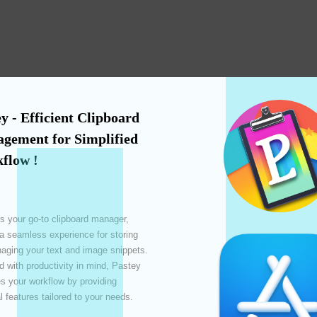
y - Efficient Clipboard 
gement for Simplified 
flow !
s your go-to clipboard manager, 
 a seamless experience for storing 
ging your text and image snippets. 
 with productivity in mind, Pastey 
e
 your workflow by providing 
l features tailored to your needs. 

le