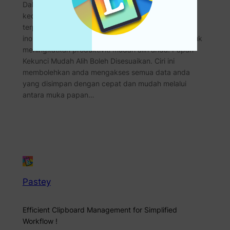
Dalam dunia digital yang serba pantas hari ini,
kecekapan dan kebolehcapaian adalah yang
terpenting. Pastey, pengurus papan keratan yang
inovatif, menawarkan ciri berkuasa yang direka untuk
meningkatkan produktiviti mudah alih anda: Papan
Kekunci Mudah Alih Boleh Disesuaikan. Ciri ini
membolehkan anda mengakses semua data anda
yang disimpan dengan cepat dan mudah melalui
antara muka papan…
Pastey
Efficient Clipboard Management for Simplified
Workflow !