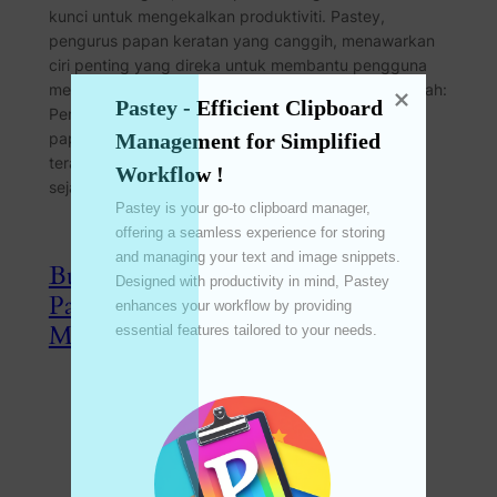
kunci untuk mengekalkan produktiviti. Pastey,
pengurus papan keratan yang canggih, menawarkan
ciri penting yang direka untuk membantu pengguna
mengurus data papan keratan mereka dengan mudah:
Pastey - Efficient Clipboard 
Pembersihan Data Automatik. Ciri ini memastikan
papan keratan anda kekal bebas kekacauan dan
Management for Simplified 
teratur dengan menjadualkan pembersihan data
Workflow !
sejarah secara tetap. Apakah Pembersihan…
Pastey is your go-to clipboard manager, 
offering a seamless experience for storing 
and managing your text and image snippets. 
Buka Kunci Produktiviti dengan
Designed with productivity in mind, Pastey 
Papan Kekunci Boleh Disesuaikan
enhances your workflow by providing 
Mudah Alih Pastey
essential features tailored to your needs. 

Jun 12, 2024
—
emperinter
by
in
Feature
, 
Pastey
, 
PasteyMaster
, 
UPDATE