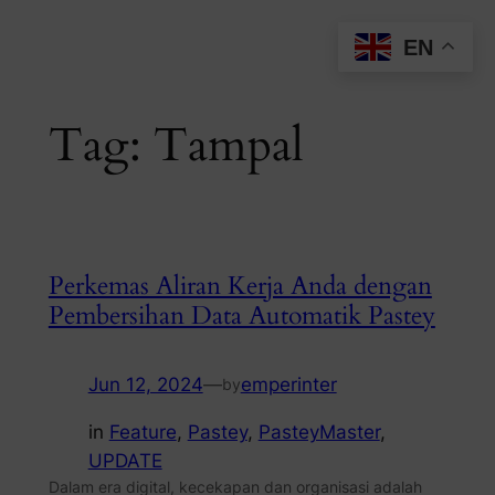
Skip
EN
to
content
Tag:
Tampal
Perkemas Aliran Kerja Anda dengan
Pembersihan Data Automatik Pastey
Jun 12, 2024
—
emperinter
by
in
Feature
, 
Pastey
, 
PasteyMaster
, 
UPDATE
Dalam era digital, kecekapan dan organisasi adalah