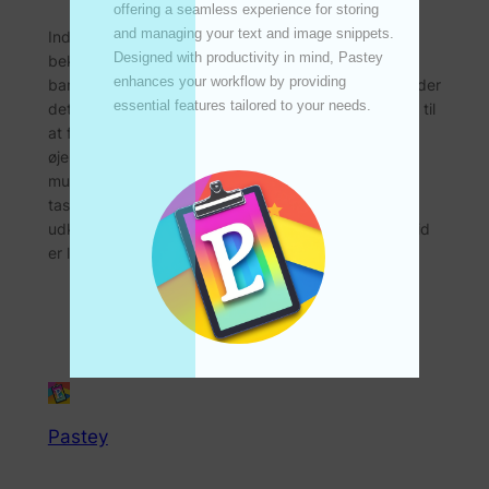
UPDATE
offering a seamless experience for storing 
and managing your text and image snippets. 
Inden for digital effektivitet er hastighed og
Designed with productivity in mind, Pastey 
bekvemmelighed altafgørende. Pastey, et
enhances your workflow by providing 
banebrydende klippebordsstyringsværktøj, genkender
essential features tailored to your needs. 

dette behov og tilbyder en funktion, der er designet til
at forbedre din arbejdsgang: Hurtigtaster med
øjeblikkelig adgang. Denne funktion giver dig
mulighed for at oprette brugerdefinerbare
tastaturgenveje til hurtig applikationsstart og
udklipsholderadgang, hvilket sikrer, at kontrollen altid
er lige ved…
Pastey