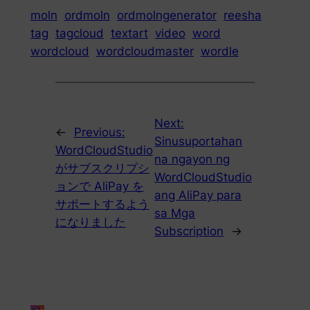
moln
ordmoln
ordmolngenerator
reesha
tag
tagcloud
textart
video
word
wordcloud
wordcloudmaster
wordle
Next:
←
Previous:
Sinusuportahan
WordCloudStudio
na ngayon ng
がサブスクリプシ
WordCloudStudio
ョンで AliPay を
ang AliPay para
サポートするよう
sa Mga
になりました
Subscription
→