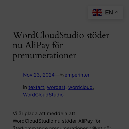
Skip
EN
to
content
WordCloudStudio stöder
nu AliPay för
prenumerationer
Nov 23, 2024
—
emperinter
by
in
textart
, 
wordart
, 
wordcloud
, 
WordCloudStudio
Vi är glada att meddela att
WordCloudStudio nu stöder AliPay för
återkommande prenumerationer, vilket gör