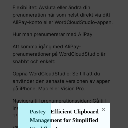
Flexibilitet: Avsluta eller ändra din
prenumeration när som helst direkt via ditt
AliPay-konto eller WordCloudStudio-appen.
Hur man prenumererar med AliPay
Att komma igång med AliPay-
prenumerationer på WordCloudStudio är
snabbt och enkelt:
Öppna WordCloudStudio: Se till att du
använder den senaste versionen av appen
på iPhone, Mac eller Vision Pro.
Navigera till prenumerationssidan: Gå till
inställningsmenyn och välj
Pastey - Efficient Clipboard 
“Prenumerationsalternativ”.
Management for Simplified 
Välj din plan: Välj den månads-, kvartals-