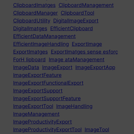
ClipboardImatges
ClipboardManagement
ClipboardManager
ClipboardTool
ClipboardUtility
DigitalImageExport
DigitalImatges
EfficientClipboard
EfficientDataManagement
EfficientImageHandling
ExportImage
ExportImatges
ExportImatges sense esforç
ForH lipboard
Image ataManagement
ImageData
ImageExport
ImageExportApp
ImageExportFeature
ImageExportFunctionalExport
ImageExportSupport
ImageExportSupportFeature
ImageExportTool
ImageHandling
ImageManagement
ImageProductivityExport
ImageProductivityExportTool
ImageTool