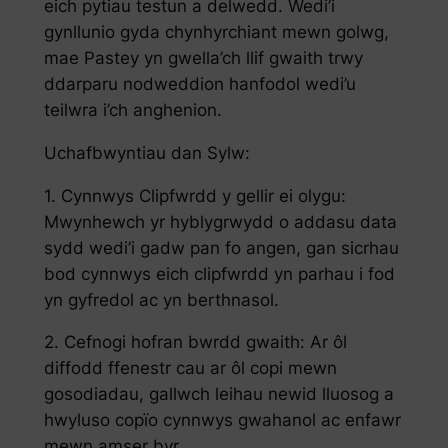
eich pytiau testun a delwedd. Wedi’i
gynllunio gyda chynhyrchiant mewn golwg,
mae Pastey yn gwella’ch llif gwaith trwy
ddarparu nodweddion hanfodol wedi’u
teilwra i’ch anghenion.
Uchafbwyntiau dan Sylw:
1. Cynnwys Clipfwrdd y gellir ei olygu:
Mwynhewch yr hyblygrwydd o addasu data
sydd wedi’i gadw pan fo angen, gan sicrhau
bod cynnwys eich clipfwrdd yn parhau i fod
yn gyfredol ac yn berthnasol.
2. Cefnogi hofran bwrdd gwaith: Ar ôl
diffodd ffenestr cau ar ôl copi mewn
gosodiadau, gallwch leihau newid lluosog a
hwyluso copïo cynnwys gwahanol ac enfawr
mewn amser byr.