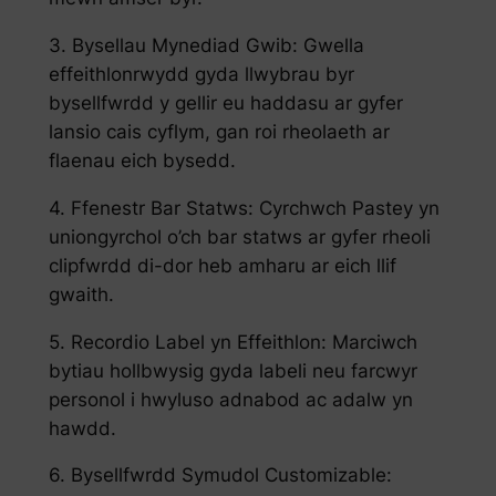
3. Bysellau Mynediad Gwib: Gwella
effeithlonrwydd gyda llwybrau byr
bysellfwrdd y gellir eu haddasu ar gyfer
lansio cais cyflym, gan roi rheolaeth ar
flaenau eich bysedd.
4. Ffenestr Bar Statws: Cyrchwch Pastey yn
uniongyrchol o’ch bar statws ar gyfer rheoli
clipfwrdd di-dor heb amharu ar eich llif
gwaith.
5. Recordio Label yn Effeithlon: Marciwch
bytiau hollbwysig gyda labeli neu farcwyr
personol i hwyluso adnabod ac adalw yn
hawdd.
6. Bysellfwrdd Symudol Customizable: