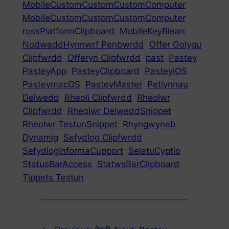
MobileCustomCustomCustomComputer
MobileCustomCustomCustomComputer
rossPlatformClipboard
MobileKeyBlean
NodweddHynnwrf Penbwrdd
Offer Golygu
Clipfwrdd
Offeryn Clipfwrdd
past
Pastey
PasteyApp
PasteyClipboard
PasteyiOS
PasteymacOS
PasteyMaster
Petiynnau
Delwedd
Rheoli Clipfwrdd
Rheolwr
Clipfwrdd
Rheolwr DelweddSnippet
Rheolwr TestunSnippet
Rhyngwyneb
Dynamig
Sefydlog Clipfwrdd
SefydlogInformaCupport
SelatuCyptio
StatusBarAccess
StatwsBarClipboard
Tippets Testun