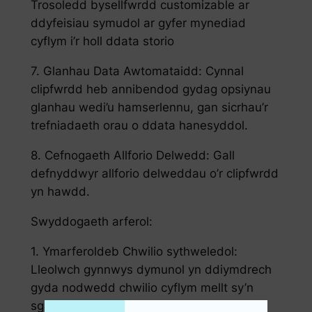
Trosoledd bysellfwrdd customizable ar
ddyfeisiau symudol ar gyfer mynediad
cyflym i’r holl ddata storio
7. Glanhau Data Awtomataidd: Cynnal
clipfwrdd heb annibendod gydag opsiynau
glanhau wedi’u hamserlennu, gan sicrhau’r
trefniadaeth orau o ddata hanesyddol.
8. Cefnogaeth Allforio Delwedd: Gall
defnyddwyr allforio delweddau o’r clipfwrdd
yn hawdd.
Swyddogaeth arferol:
1. Ymarferoldeb Chwilio sythweledol:
Lleolwch gynnwys dymunol yn ddiymdrech
gyda nodwedd chwilio cyflym mellt sy’n
sganio’n gyflym trwy hanes clipfwrdd.