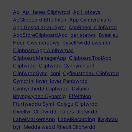
Ap
Ap Hanes Clipfwrdd
Ap Hotkeys
ApClipboard Effeithlon
App Cynhyrchiant
App Gosodiadau Syml
AppRheoli Clipfwrdd
AppStoreClipboardApp
bar statws
Bysellau
Hoeri Cwsmeradwy
bysellfwrdd cwsmer
ClipboardApp Amlbwrpas
ClipboardManagerApp
ClipboardToolApp
Clipfwrdd
Clipfwrdd Cynhyrchiant
ClipfwrddSync
copi
Cyfleustodau Clipfwrdd
CymorthHoverHover Penbwrdd
Cynhyrchedd Clipfwrdd
Dylunio
Rhyngwyneb Dynamig
Effeithlon
Ffurfweddu Syml
Golygu Clipfwrdd
Gwellwr Clipfwrdd
hanes clipfwrdd
LabelMarkersApp
LabelRecording
llwybrau
byr
Meddalwedd Rheoli Clipfwrdd