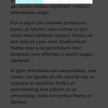
gan sicrhau addasu diymdrech i weddu i
ddewisiadau unigol.
P’un a ydych chi’n weithiwr proffesiynol
prysur, yn fyfyriwr, neu’n unrhyw un sy’n
ceisio rheoli clipfwrdd symlach, Pastey yw
eich ateb yn y pen draw. Dadlwythwch
Pastey nawr a darganfyddwch ddull
doethach, mwy effeithlon o reoli’ch tasgau
clipfwrdd!
Ar gyfer ymholiadau neu awgrymiadau, mae
croeso i chi gysylltu â’n tîm cymorth neu roi
sylwadau ar AppStore. Rydym yn
gwerthfawrogi eich adborth ac yn
ymroddedig i wella eich profiad Pastey yn
barhaus.