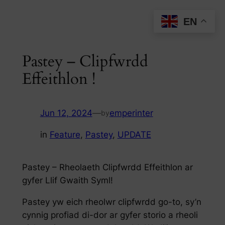
Skip
EN
to
content
Pastey – Clipfwrdd
Effeithlon !
Jun 12, 2024
—
emperinter
by
in
Feature
, 
Pastey
, 
UPDATE
Pastey – Rheolaeth Clipfwrdd Effeithlon ar
gyfer Llif Gwaith Syml!
Pastey yw eich rheolwr clipfwrdd go-to, sy’n
cynnig profiad di-dor ar gyfer storio a rheoli