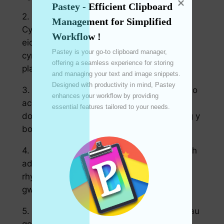
Pastey - Efficient Clipboard 
2. Cydnawsedd Traws-Llwyfan:
Management for Simplified 
Cydamserwch ddata yn ddi-dor ar draws
Workflow !
eich holl ddyfeisiau, gan hwyluso
Pastey is your go-to clipboard manager, 
cynhyrchiant gwell waeth beth fo’ch
offering a seamless experience for storing 
platfform.
and managing your text and image snippets. 
Designed with productivity in mind, Pastey 
3. Cefnogaeth Clipfwrdd Amlbwrpas: Storio
enhances your workflow by providing 
ac adalw pytiau testun a delwedd yn ddi-
essential features tailored to your needs. 

dor ar gyfer mynediad cyflym pryd bynnag y
bo angen.
4. Dyluniad Rhyngwyneb Dynamig: Profwch
adborth amser real trwy newidiadau lliw
rhyngwyneb bywiog, lleihau gwallau a
gwella profiad y defnyddiwr.
5. Ffurfweddiad Syml: Sicrhau’r canlyniadau
gorau posibl gyda gosodiadau lleiaf posibl,