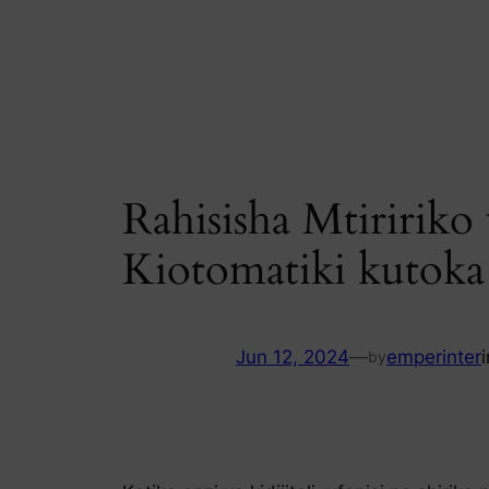
Skip
to
content
Rahisisha Mtiririk
Kiotomatiki kutoka
Jun 12, 2024
—
emperinter
by