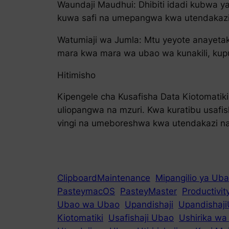
Waundaji Maudhui: Dhibiti idadi kubwa y
kuwa safi na umepangwa kwa utendakazi
Watumiaji wa Jumla: Mtu yeyote anayetaka
mara kwa mara wa ubao wa kunakili, ku
Hitimisho
Kipengele cha Kusafisha Data Kiotomatik
uliopangwa na mzuri. Kwa kuratibu usafi
vingi na umeboreshwa kwa utendakazi na 
ClipboardMaintenance
Mipangilio ya Ub
PasteymacOS
PasteyMaster
Productivi
Ubao wa Ubao
Upandishaji
Upandishaj
Kiotomatiki
Usafishaji Ubao
Ushirika w