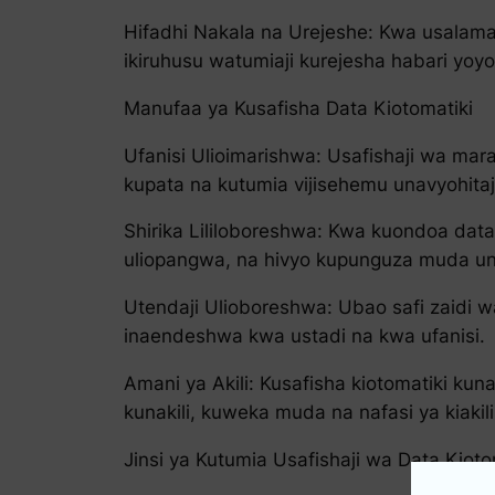
Hifadhi Nakala na Urejeshe: Kwa usalama
ikiruhusu watumiaji kurejesha habari yoyote
Manufaa ya Kusafisha Data Kiotomatiki
Ufanisi Ulioimarishwa: Usafishaji wa ma
kupata na kutumia vijisehemu unavyohitaj
Shirika Lililoboreshwa: Kwa kuondoa data
uliopangwa, na hivyo kupunguza muda un
Utendaji Ulioboreshwa: Ubao safi zaidi 
inaendeshwa kwa ustadi na kwa ufanisi.
Amani ya Akili: Kusafisha kiotomatiki 
kunakili, kuweka muda na nafasi ya kiakili
Jinsi ya Kutumia Usafishaji wa Data Kiot