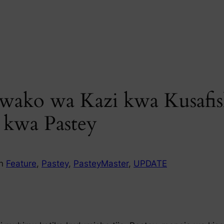
o wako wa Kazi kwa Kusafi
 kwa Pastey
in
Feature
, 
Pastey
, 
PasteyMaster
, 
UPDATE