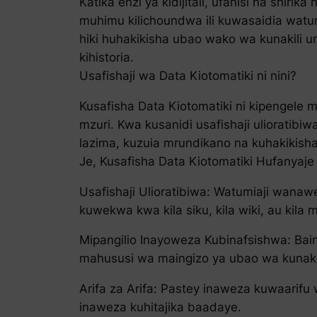
Katika enzi ya kidijitali, ufanisi na shir
muhimu kilichoundwa ili kuwasaidia watumi
hiki huhakikisha ubao wako wa kunakili u
kihistoria.
Usafishaji wa Data Kiotomatiki ni nini?
Kusafisha Data Kiotomatiki ni kipengele
mzuri. Kwa kusanidi usafishaji ulioratibi
lazima, kuzuia mrundikano na kuhakikish
Je, Kusafisha Data Kiotomatiki Hufanyaje
Usafishaji Ulioratibiwa: Watumiaji wanaw
kuwekwa kwa kila siku, kila wiki, au kila 
Mipangilio Inayoweza Kubinafsishwa: Bain
mahususi wa maingizo ya ubao wa kunakil
Arifa za Arifa: Pastey inaweza kuwaarifu
inaweza kuhitajika baadaye.