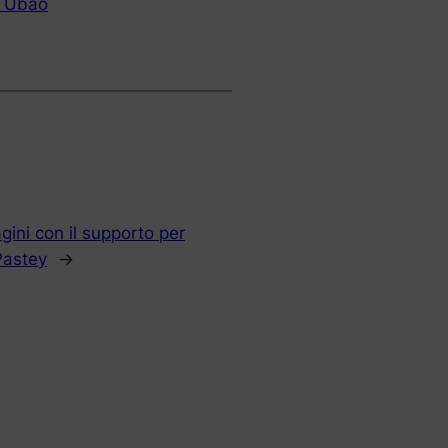
a Ubao
gini con il supporto per
Pastey
→