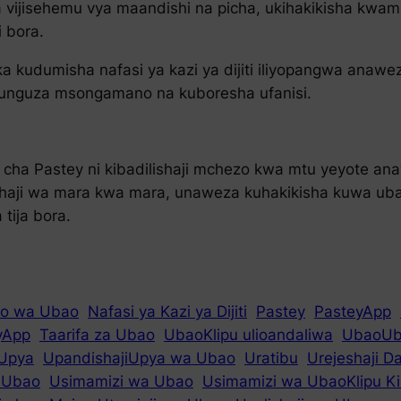
a vijisehemu vya maandishi na picha, ukihakikisha kw
 bora.
 kudumisha nafasi ya kazi ya dijiti iliyopangwa anawez
punguza msongamano na kuboresha ufanisi.
i cha Pastey ni kibadilishaji mchezo kwa mtu yeyote an
shaji wa mara kwa mara, unaweza kuhakikisha kuwa ubao 
tija bora.
ao wa Ubao
Nafasi ya Kazi ya Dijiti
Pastey
PasteyApp
tyApp
Taarifa za Ubao
UbaoKlipu ulioandaliwa
UbaoUb
iUpya
UpandishajiUpya wa Ubao
Uratibu
Urejeshaji D
a Ubao
Usimamizi wa Ubao
Usimamizi wa UbaoKlipu Ki