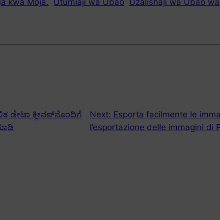
oja kwa Moja.
Utumiaji wa Ubao
Uzalishaji wa Ubao w
ಿತ ಡೇಟಾ ಕ್ಲೀನಪ್‌ನೊಂದಿಗೆ
Next:
Esporta facilmente le imma
 ಮಾಡಿ
l’esportazione delle immagini di 