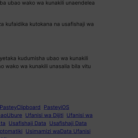
amba ubao wako wa kunakili unaendelea
a kufaidika kutokana na usafishaji wa
ayetaka kudumisha ubao wa kunakili
wako wa kunakili unasalia bila vitu
PasteyClipboard
PasteyiOS
aoUbure
Ufanisi wa Dijiti
Ufanisi wa
ata
Usafishaji Data
Usafishaji Data
otomatiki
Usimamizi waData Ufanisi