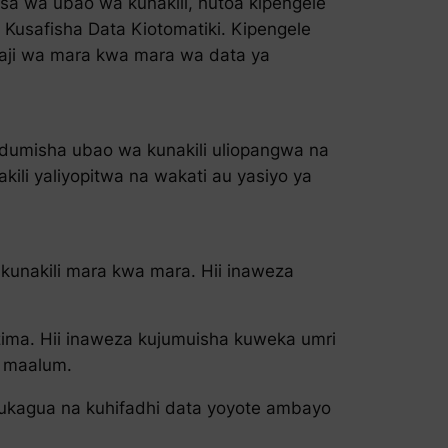
isasa wa ubao wa kunakili, hutoa kipengele
: Kusafisha Data Kiotomatiki. Kipengele
shaji wa mara kwa mara wa data ya
udumisha ubao wa kunakili uliopangwa na
kili yaliyopitwa na wakati au yasiyo ya
 kunakili mara kwa mara. Hii inaweza
azima. Hii inaweza kujumuisha kuweka umri
e maalum.
a kukagua na kuhifadhi data yoyote ambayo