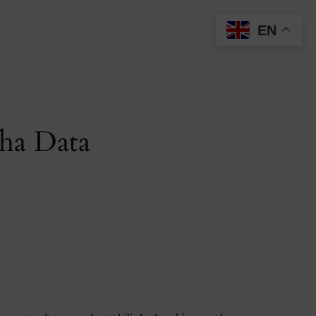
EN
sha Data