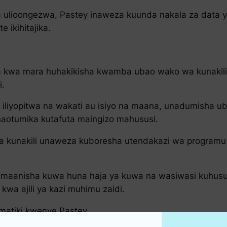
 ulioongezwa, Pastey inaweza kuunda nakala za data y
 ikihitajika.
ra kwa mara huhakikisha kwamba ubao wako wa kunakili d
i.
 iliyopitwa na wakati au isiyo na maana, unadumisha uba
aotumika kutafuta maingizo mahususi.
wa kunakili unaweza kuboresha utendakazi wa programu
kunamaanisha kuwa huna haja ya kuwa na wasiwasi kuhu
 kwa ajili ya kazi muhimu zaidi.
omatiki kwenye Pastey