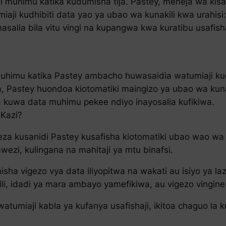
ika ni muhimu katika kudumisha tija. Pastey, meneja wa k
aji kudhibiti data yao ya ubao wa kunakili kwa urahisi
nasalia bila vitu vingi na kupangwa kwa kuratibu usafi
 muhimu katika Pastey ambacho huwasaidia watumiaji k
wa, Pastey huondoa kiotomatiki maingizo ya ubao wa kuna
a kuwa data muhimu pekee ndiyo inayosalia kufikiwa.
 Kazi?
eza kusanidi Pastey kusafisha kiotomatiki ubao wao wa
mwezi, kulingana na mahitaji ya mtu binafsi.
isha vigezo vya data iliyopitwa na wakati au isiyo ya l
i, idadi ya mara ambayo yamefikiwa, au vigezo vingin
 watumiaji kabla ya kufanya usafishaji, ikitoa chaguo l