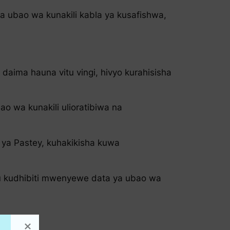
a ubao wa kunakili kabla ya kusafishwa,
aima hauna vitu vingi, hivyo kurahisisha
o wa kunakili ulioratibiwa na
 ya Pastey, kuhakikisha kuwa
su kudhibiti mwenyewe data ya ubao wa