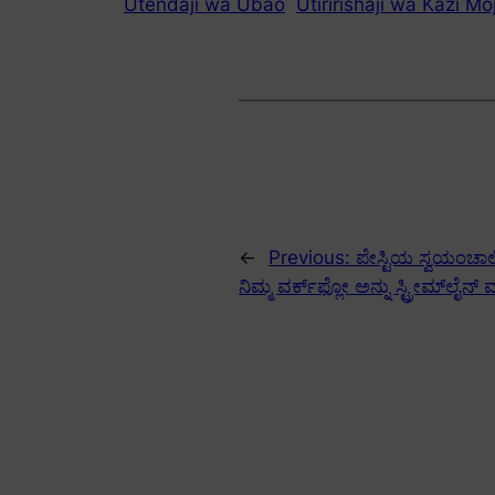
Utendaji wa Ubao
Utiririshaji wa Kazi M
←
Previous:
ಪೇಸ್ಟಿಯ ಸ್ವಯಂಚಾಲ
ನಿಮ್ಮ ವರ್ಕ್‌ಫ್ಲೋ ಅನ್ನು ಸ್ಟ್ರೀಮ್‌ಲೈನ್