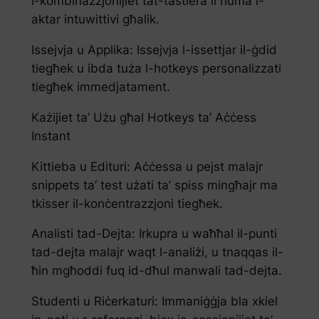
l-kombinazzjonijiet tat-tastiera li huma l-
aktar intuwittivi għalik.
Issejvja u Applika: Issejvja l-issettjar il-ġdid
tiegħek u ibda tuża l-hotkeys personalizzati
tiegħek immedjatament.
Każijiet ta’ Użu għal Hotkeys ta’ Aċċess
Instant
Kittieba u Edituri: Aċċessa u pejst malajr
snippets ta’ test użati ta’ spiss mingħajr ma
tkisser il-konċentrazzjoni tiegħek.
Analisti tad-Dejta: Irkupra u waħħal il-punti
tad-dejta malajr waqt l-analiżi, u tnaqqas il-
ħin mgħoddi fuq id-dħul manwali tad-dejta.
Studenti u Riċerkaturi: Immaniġġja bla xkiel