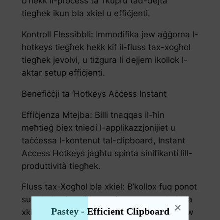
b’hekk il-proċess ta’ rkupru tad-dejta
tiegħek ikun bla xkiel u effiċjenti.
Kontroll Flessibbli: Immodifika jew aġġorna l-
hotkeys tiegħek hekk kif il-fluss tax-xogħol
tiegħek jevolvi, u tiżgura li dejjem ikollok l-
aktar setup effiċjenti.
Benefiċċji ta ‘Hotkeys Aċċess Instant
Effiċjenza Mtejba: Billi tnaqqas il-ħin
meħtieġ biex tniedi l-applikazzjonijiet u
taċċessa l-kontenut tal-clipboard, Instant
Access Hotkeys jagħtu spinta sinifikanti lill-
produttività tiegħek.
Fluss tax-Xogħol bla xkiel: B’kollox fuq ponot
subgħajk, tista ‘żżomm fluss tax-xogħol bla
Pastey - Efficient Clipboard 
xkiel mingħajr interruzzjonijiet frekwenti jew