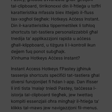
tal-clipboard, tirrikonoxxi din il-ħtieġa u toffri
karatteristika mfassla biex ittejjeb il-fluss
tax-xogħol tiegħek: Hotkeys Aċċess Instant.
Din il-karatteristika tippermettilek li toħloq
shortcuts tat-tastiera personalizzabbli għal
tnedija ta’ applikazzjoni rapida u aċċess
għall-klippboard, u tiżgura li l-kontroll ikun
dejjem fuq ponot subgħajk.
X’inhuma Hotkeys Aċċess Instant?
Instant Access Hotkeys f’Pastey jgħinuk
tassenja shortcuts speċifiċi tat-tastiera għal
diversi funzjonijiet fi ħdan l-app. Dan ifisser
li inti tista ‘malajr tniedi Pastey, taċċessa l-
istorja tal-clipboard tiegħek, jew twettaq
kompiti essenzjali oħra mingħajr il-ħtieġa ta’
klikks tal-maws jew navigazzjoni fil-menus.