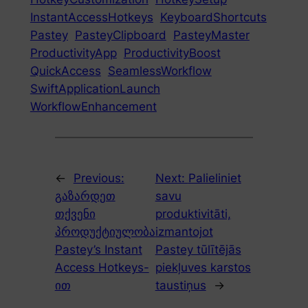
InstantAccessHotkeys
KeyboardShortcuts
Pastey
PasteyClipboard
PasteyMaster
ProductivityApp
ProductivityBoost
QuickAccess
SeamlessWorkflow
SwiftApplicationLaunch
WorkflowEnhancement
←
Previous:
Next:
Palieliniet
გაზარდეთ
savu
თქვენი
produktivitāti,
პროდუქტიულობა
izmantojot
Pastey’s Instant
Pastey tūlītējās
Access Hotkeys-
piekļuves karstos
ით
taustiņus
→