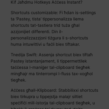
Kif Jaħdmu Hotkeys Aċċess Instant?
Shortcuts customizable: Fi ħdan is-settings
ta ‘Pastey, tista’ tippersonalizza liema
shortcuts tat-tastiera trid tuża għal
azzjonijiet differenti. Din il-
personalizzazzjoni tiżgura li s-shortcuts
huma intuwittivi u faċli biex tiftakar.
Tnedija Swift: Assenja shortcut biex tiftaħ
Pastey istantanjament, li tippermettilek
taċċessa l-maniġer tal-clipboard tiegħek
mingħajr ma tinterrompi l-fluss tax-xogħol
tiegħek.
Aċċess għall-Klipboard: Stabbilixxi shortcuts
biex tirkupra u tippejstja malajr siltiet
speċifiċi mill-istorja tal-clipboard tiegħek, u