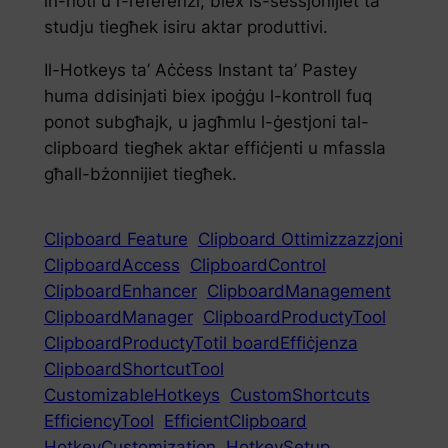
in-noti u r-referenzi, biex is-sessjonijiet ta’
studju tiegħek isiru aktar produttivi.
Il-Hotkeys ta’ Aċċess Instant ta’ Pastey
huma ddisinjati biex ipoġġu l-kontroll fuq
ponot subgħajk, u jagħmlu l-ġestjoni tal-
clipboard tiegħek aktar effiċjenti u mfassla
għall-bżonnijiet tiegħek.
Clipboard Feature
Clipboard Ottimizzazzjoni
ClipboardAccess
ClipboardControl
ClipboardEnhancer
ClipboardManagement
ClipboardManager
ClipboardProductyTool
ClipboardProductyTotil boardEffiċjenza
ClipboardShortcutTool
CustomizableHotkeys
CustomShortcuts
EfficiencyTool
EfficientClipboard
HotkeyCustomization
HotkeySetup