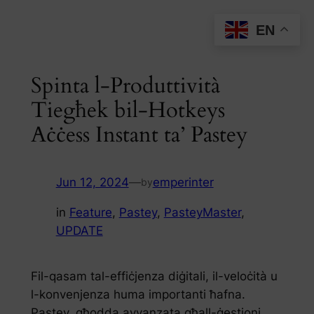
Skip
EN
to
content
Spinta l-Produttività
Tiegħek bil-Hotkeys
Aċċess Instant ta’ Pastey
Jun 12, 2024
—
emperinter
by
in
Feature
, 
Pastey
, 
PasteyMaster
, 
UPDATE
Fil-qasam tal-effiċjenza diġitali, il-veloċità u
l-konvenjenza huma importanti ħafna.
Pastey, għodda avvanzata għall-ġestjoni