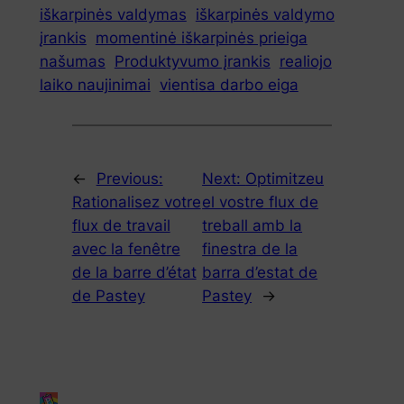
iškarpinės valdymas
iškarpinės valdymo
įrankis
momentinė iškarpinės prieiga
našumas
Produktyvumo įrankis
realiojo
laiko naujinimai
vientisa darbo eiga
←
Previous:
Next:
Optimitzeu
Rationalisez votre
el vostre flux de
flux de travail
treball amb la
avec la fenêtre
finestra de la
de la barre d’état
barra d’estat de
de Pastey
Pastey
→