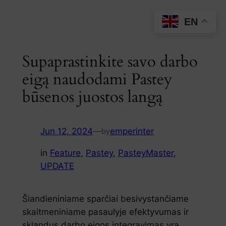
Skip
EN
to
content
Supaprastinkite savo darbo
eigą naudodami Pastey
būsenos juostos langą
Jun 12, 2024
—
emperinter
by
in
Feature
, 
Pastey
, 
PasteyMaster
, 
UPDATE
Šiandieniniame sparčiai besivystančiame
skaitmeniniame pasaulyje efektyvumas ir
sklandus darbo eigos integravimas yra