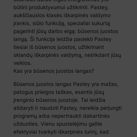
būtini produktyvumui užtikrinti. Pastey,
aukščiausios klasės iškarpinės valdymo
įrankis, siūlo funkciją, specialiai sukurtą
pagerinti jūsų darbo eigą: būsenos juostos
langą. Ši funkcija leidžia pasiekti Pastey
tiesiai iš būsenos juostos, užtikrinant
sklandų iškarpinės valdymą, netrikdant jūsų
veiklos.
Kas yra būsenos juostos langas?
Būsenos juostos langas Pastey yra mažas,
patogus prieigos taškas, esantis jūsų
įrenginio būsenos juostoje. Tai leidžia
atidaryti ir naudoti Pastey, nereikia perjungti
programų arba nepertraukti dabartinės
užduoties. Vienu spustelėjimu galite
efektyviai tvarkyti iškarpinės turinį, kad