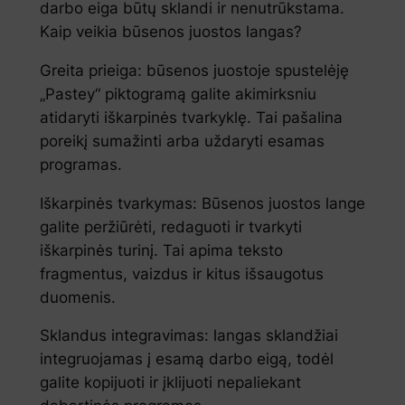
darbo eiga būtų sklandi ir nenutrūkstama.
Kaip veikia būsenos juostos langas?
Greita prieiga: būsenos juostoje spustelėję
„Pastey“ piktogramą galite akimirksniu
atidaryti iškarpinės tvarkyklę. Tai pašalina
poreikį sumažinti arba uždaryti esamas
programas.
Iškarpinės tvarkymas: Būsenos juostos lange
galite peržiūrėti, redaguoti ir tvarkyti
iškarpinės turinį. Tai apima teksto
fragmentus, vaizdus ir kitus išsaugotus
duomenis.
Sklandus integravimas: langas sklandžiai
integruojamas į esamą darbo eigą, todėl
galite kopijuoti ir įklijuoti nepaliekant