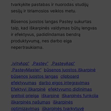
tvarkykite pastabas ir nuorodas studijų
sesijų ir tiriamosios veiklos metu.
Būsenos juostos langas Pastey sukurtas
taip, kad iškarpinės valdymas būtų lengvas
ir efektyvus, padidindamas bendrą
produktyvumą, nes darbo eiga
nepertraukiama.
„ivityApp“
„Pastey“
„PasteyApp“
„PasteyMaster“
būsenos juostos iškarpinė
būsenos juostos langas
clipboard
efektyvumas
darbo eigos integravimas
Efektyvi iškarpinė
efektyvumo didinimas
greitoji prieiga
iškarpinė
Iškarpinės funkcija
iškarpinės našumas
iškarpinės
optimizavimas
iškarpinės tvarkytuvė